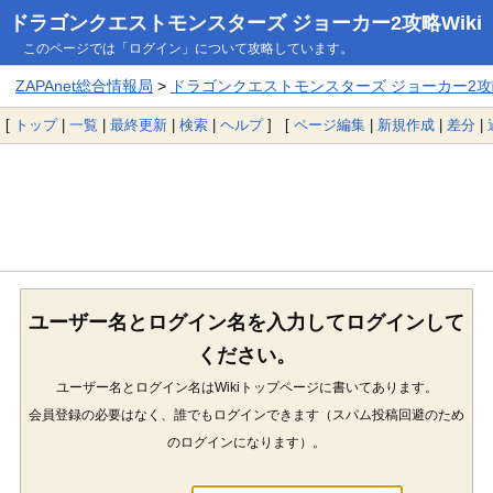
ドラゴンクエストモンスターズ ジョーカー2攻略Wiki
このページでは「ログイン」について攻略しています。
ZAPAnet総合情報局
>
ドラゴンクエストモンスターズ ジョーカー2攻略
[
トップ
|
一覧
|
最終更新
|
検索
|
ヘルプ
] [
ページ編集
|
新規作成
|
差分
|
ユーザー名とログイン名を入力してログインして
ください。
ユーザー名とログイン名はWikiトップページに書いてあります。
会員登録の必要はなく、誰でもログインできます（スパム投稿回避のため
のログインになります）。