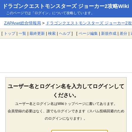
ドラゴンクエストモンスターズ ジョーカー2攻略Wiki
このページでは「ログイン」について攻略しています。
ZAPAnet総合情報局
>
ドラゴンクエストモンスターズ ジョーカー2攻略
[
トップ
|
一覧
|
最終更新
|
検索
|
ヘルプ
] [
ページ編集
|
新規作成
|
差分
|
ユーザー名とログイン名を入力してログインして
ください。
ユーザー名とログイン名はWikiトップページに書いてあります。
会員登録の必要はなく、誰でもログインできます（スパム投稿回避のため
のログインになります）。