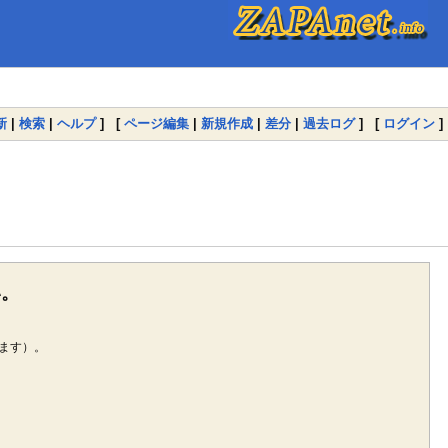
新
|
検索
|
ヘルプ
] [
ページ編集
|
新規作成
|
差分
|
過去ログ
] [
ログイン
]
い。
ます）。