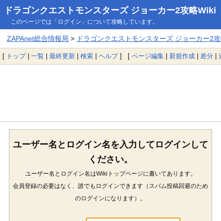
ドラゴンクエストモンスターズ ジョーカー2攻略Wiki
このページでは「ログイン」について攻略しています。
ZAPAnet総合情報局
>
ドラゴンクエストモンスターズ ジョーカー2攻略
[
トップ
|
一覧
|
最終更新
|
検索
|
ヘルプ
] [
ページ編集
|
新規作成
|
差分
|
ユーザー名とログイン名を入力してログインして
ください。
ユーザー名とログイン名はWikiトップページに書いてあります。
会員登録の必要はなく、誰でもログインできます（スパム投稿回避のため
のログインになります）。