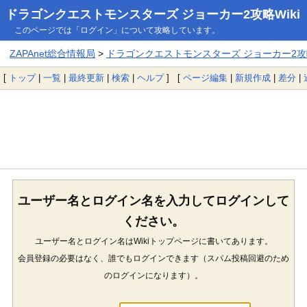
ドラゴンクエストモンスターズ ジョーカー2攻略Wiki
このページでは「ログイン」について攻略しています。
ZAPAnet総合情報局
>
ドラゴンクエストモンスターズ ジョーカー2攻略
[
トップ
|
一覧
|
最終更新
|
検索
|
ヘルプ
] [
ページ編集
|
新規作成
|
差分
|
ユーザー名とログイン名を入力してログインして
ください。
ユーザー名とログイン名はWikiトップページに書いてあります。
会員登録の必要はなく、誰でもログインできます（スパム投稿回避のため
のログインになります）。