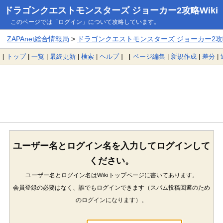
ドラゴンクエストモンスターズ ジョーカー2攻略Wiki
このページでは「ログイン」について攻略しています。
ZAPAnet総合情報局
>
ドラゴンクエストモンスターズ ジョーカー2攻略
[
トップ
|
一覧
|
最終更新
|
検索
|
ヘルプ
] [
ページ編集
|
新規作成
|
差分
|
ユーザー名とログイン名を入力してログインして
ください。
ユーザー名とログイン名はWikiトップページに書いてあります。
会員登録の必要はなく、誰でもログインできます（スパム投稿回避のため
のログインになります）。