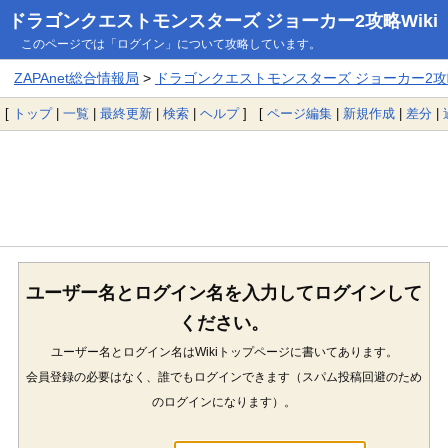
ドラゴンクエストモンスターズ ジョーカー2攻略Wiki
このページでは「ログイン」について攻略しています。
ZAPAnet総合情報局
>
ドラゴンクエストモンスターズ ジョーカー2攻略
[
トップ
|
一覧
|
最終更新
|
検索
|
ヘルプ
] [
ページ編集
|
新規作成
|
差分
|
ユーザー名とログイン名を入力してログインして
ください。
ユーザー名とログイン名はWikiトップページに書いてあります。
会員登録の必要はなく、誰でもログインできます（スパム投稿回避のため
のログインになります）。