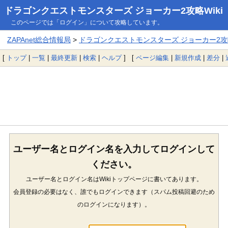
ドラゴンクエストモンスターズ ジョーカー2攻略Wiki
このページでは「ログイン」について攻略しています。
ZAPAnet総合情報局
>
ドラゴンクエストモンスターズ ジョーカー2攻略
[
トップ
|
一覧
|
最終更新
|
検索
|
ヘルプ
] [
ページ編集
|
新規作成
|
差分
|
ユーザー名とログイン名を入力してログインして
ください。
ユーザー名とログイン名はWikiトップページに書いてあります。
会員登録の必要はなく、誰でもログインできます（スパム投稿回避のため
のログインになります）。