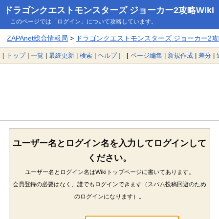
ドラゴンクエストモンスターズ ジョーカー2攻略Wiki
このページでは「ログイン」について攻略しています。
ZAPAnet総合情報局
>
ドラゴンクエストモンスターズ ジョーカー2攻略
[
トップ
|
一覧
|
最終更新
|
検索
|
ヘルプ
] [
ページ編集
|
新規作成
|
差分
|
ユーザー名とログイン名を入力してログインして
ください。
ユーザー名とログイン名はWikiトップページに書いてあります。
会員登録の必要はなく、誰でもログインできます（スパム投稿回避のため
のログインになります）。