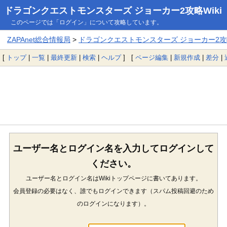
ドラゴンクエストモンスターズ ジョーカー2攻略Wiki
このページでは「ログイン」について攻略しています。
ZAPAnet総合情報局
>
ドラゴンクエストモンスターズ ジョーカー2攻略
[
トップ
|
一覧
|
最終更新
|
検索
|
ヘルプ
] [
ページ編集
|
新規作成
|
差分
|
ユーザー名とログイン名を入力してログインして
ください。
ユーザー名とログイン名はWikiトップページに書いてあります。
会員登録の必要はなく、誰でもログインできます（スパム投稿回避のため
のログインになります）。