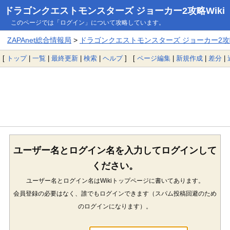
ドラゴンクエストモンスターズ ジョーカー2攻略Wiki
このページでは「ログイン」について攻略しています。
ZAPAnet総合情報局
>
ドラゴンクエストモンスターズ ジョーカー2攻略
[
トップ
|
一覧
|
最終更新
|
検索
|
ヘルプ
] [
ページ編集
|
新規作成
|
差分
|
ユーザー名とログイン名を入力してログインして
ください。
ユーザー名とログイン名はWikiトップページに書いてあります。
会員登録の必要はなく、誰でもログインできます（スパム投稿回避のため
のログインになります）。