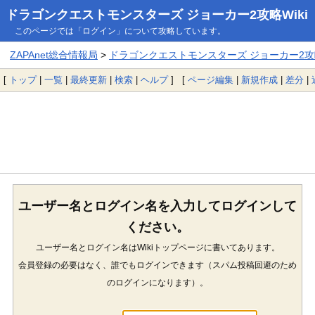
ドラゴンクエストモンスターズ ジョーカー2攻略Wiki
このページでは「ログイン」について攻略しています。
ZAPAnet総合情報局
>
ドラゴンクエストモンスターズ ジョーカー2攻略
[
トップ
|
一覧
|
最終更新
|
検索
|
ヘルプ
] [
ページ編集
|
新規作成
|
差分
|
ユーザー名とログイン名を入力してログインして
ください。
ユーザー名とログイン名はWikiトップページに書いてあります。
会員登録の必要はなく、誰でもログインできます（スパム投稿回避のため
のログインになります）。