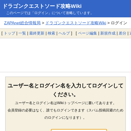
ドラゴンクエストソード攻略Wiki
このページでは「ログイン」について攻略しています。
ZAPAnet総合情報局
>
ドラゴンクエストソード攻略Wiki
> ログイン
[
トップ
|
一覧
|
最終更新
|
検索
|
ヘルプ
] [
ページ編集
|
新規作成
|
差分
|
ユーザー名とログイン名を入力してログインして
ください。
ユーザー名とログイン名はWikiトップページに書いてあります。
会員登録の必要はなく、誰でもログインできます（スパム投稿回避のため
のログインになります）。