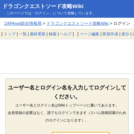
ドラゴンクエストソード攻略Wiki
このページでは「ログイン」について攻略しています。
ZAPAnet総合情報局
>
ドラゴンクエストソード攻略Wiki
> ログイン
[
トップ
|
一覧
|
最終更新
|
検索
|
ヘルプ
] [
ページ編集
|
新規作成
|
差分
|
ユーザー名とログイン名を入力してログインして
ください。
ユーザー名とログイン名はWikiトップページに書いてあります。
会員登録の必要はなく、誰でもログインできます（スパム投稿回避のため
のログインになります）。