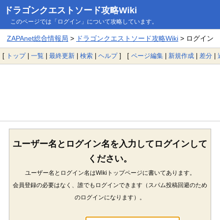
ドラゴンクエストソード攻略Wiki
このページでは「ログイン」について攻略しています。
ZAPAnet総合情報局
>
ドラゴンクエストソード攻略Wiki
> ログイン
[
トップ
|
一覧
|
最終更新
|
検索
|
ヘルプ
] [
ページ編集
|
新規作成
|
差分
|
ユーザー名とログイン名を入力してログインして
ください。
ユーザー名とログイン名はWikiトップページに書いてあります。
会員登録の必要はなく、誰でもログインできます（スパム投稿回避のため
のログインになります）。