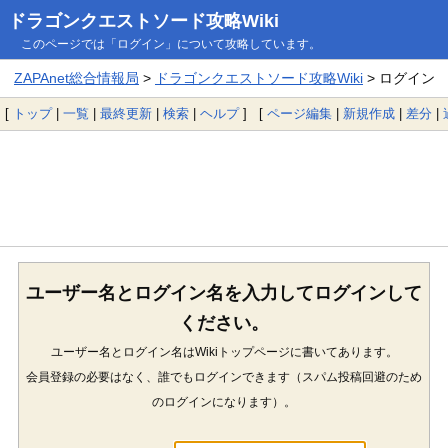
ドラゴンクエストソード攻略Wiki
このページでは「ログイン」について攻略しています。
ZAPAnet総合情報局
>
ドラゴンクエストソード攻略Wiki
> ログイン
[
トップ
|
一覧
|
最終更新
|
検索
|
ヘルプ
] [
ページ編集
|
新規作成
|
差分
|
ユーザー名とログイン名を入力してログインして
ください。
ユーザー名とログイン名はWikiトップページに書いてあります。
会員登録の必要はなく、誰でもログインできます（スパム投稿回避のため
のログインになります）。