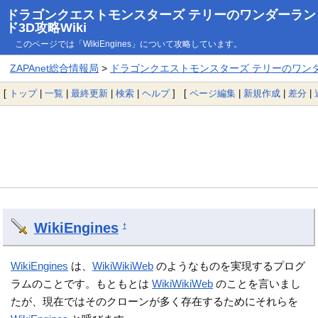
ドラゴンクエストモンスターズ テリーのワンダーラン
ド3D攻略Wiki
このページでは「WikiEngines」について攻略しています。
ZAPAnet総合情報局
>
ドラゴンクエストモンスターズ テリーのワンダー
[
トップ
|
一覧
|
最終更新
|
検索
|
ヘルプ
] [
ページ編集
|
新規作成
|
差分
|
WikiEngines
†
WikiEngines
は、
WikiWikiWeb
のようなものを実現するプログ
ラムのことです。もともとは
WikiWikiWeb
のことを言いまし
たが、現在ではそのクローンが多く存在するためにそれらを