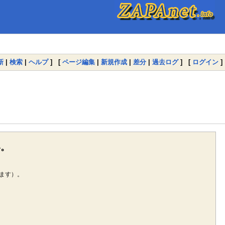
新
|
検索
|
ヘルプ
] [
ページ編集
|
新規作成
|
差分
|
過去ログ
] [
ログイン
]
い。
ます）。