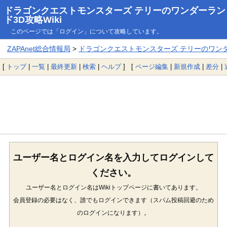
ドラゴンクエストモンスターズ テリーのワンダーラン
ド3D攻略Wiki
このページでは「ログイン」について攻略しています。
ZAPAnet総合情報局
>
ドラゴンクエストモンスターズ テリーのワンダー
[
トップ
|
一覧
|
最終更新
|
検索
|
ヘルプ
] [
ページ編集
|
新規作成
|
差分
|
ユーザー名とログイン名を入力してログインして
ください。
ユーザー名とログイン名はWikiトップページに書いてあります。
会員登録の必要はなく、誰でもログインできます（スパム投稿回避のため
のログインになります）。