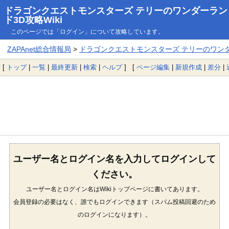
ドラゴンクエストモンスターズ テリーのワンダーラン
ド3D攻略Wiki
このページでは「ログイン」について攻略しています。
ZAPAnet総合情報局
>
ドラゴンクエストモンスターズ テリーのワンダー
[
トップ
|
一覧
|
最終更新
|
検索
|
ヘルプ
] [
ページ編集
|
新規作成
|
差分
|
ユーザー名とログイン名を入力してログインして
ください。
ユーザー名とログイン名はWikiトップページに書いてあります。
会員登録の必要はなく、誰でもログインできます（スパム投稿回避のため
のログインになります）。