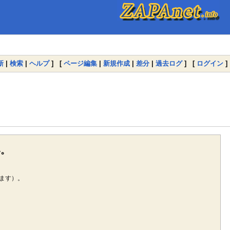
新
|
検索
|
ヘルプ
] [
ページ編集
|
新規作成
|
差分
|
過去ログ
] [
ログイン
]
い。
ます）。