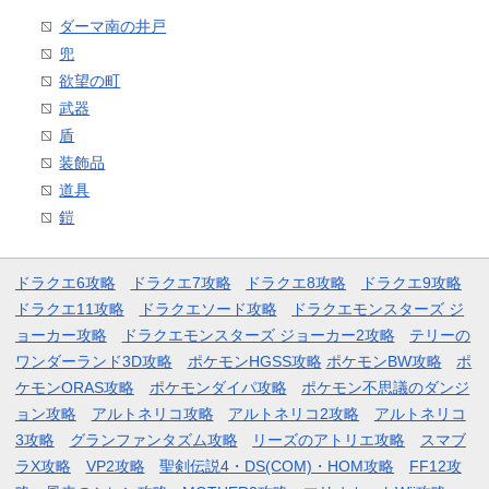
ダーマ南の井戸
兜
欲望の町
武器
盾
装飾品
道具
鎧
ドラクエ6攻略
ドラクエ7攻略
ドラクエ8攻略
ドラクエ9攻略
ドラクエ11攻略
ドラクエソード攻略
ドラクエモンスターズ ジ
ョーカー攻略
ドラクエモンスターズ ジョーカー2攻略
テリーの
ワンダーランド3D攻略
ポケモンHGSS攻略
ポケモンBW攻略
ポ
ケモンORAS攻略
ポケモンダイパ攻略
ポケモン不思議のダンジ
ョン攻略
アルトネリコ攻略
アルトネリコ2攻略
アルトネリコ
3攻略
グランファンタズム攻略
リーズのアトリエ攻略
スマブ
ラX攻略
VP2攻略
聖剣伝説4・DS(COM)・HOM攻略
FF12攻