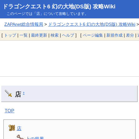
ドラゴンクエスト6 幻の大地(DS版) 攻略Wiki
このページでは「店」について攻略しています。
ZAPAnet総合情報局
>
ドラゴンクエスト6 幻の大地(DS版) 攻略Wiki
>
[
トップ
|
一覧
|
最終更新
|
検索
|
ヘルプ
] [
ページ編集
|
新規作成
|
差分
|
店
†
TOP
店
上の世界