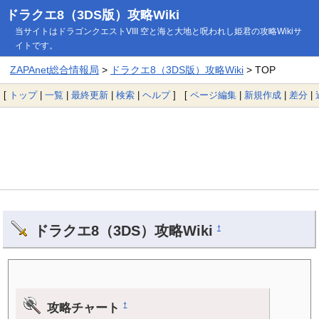
ドラクエ8（3DS版）攻略Wiki
当サイトはドラゴンクエストVIII 空と海と大地と呪われし姫君の攻略Wikiサ
イトです。
ZAPAnet総合情報局
>
ドラクエ8（3DS版）攻略Wiki
> TOP
[
トップ
|
一覧
|
最終更新
|
検索
|
ヘルプ
] [
ページ編集
|
新規作成
|
差分
|
ドラクエ8（3DS）攻略Wiki
†
攻略チャート
†