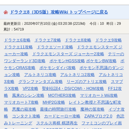
ドラクエ8（3DS版）攻略Wiki トップページに戻る
最終更新日：2020年07月10日 (金) 03:20:38
(2219d)
今日：10 昨日：29
累計：54719
ドラクエ6攻略
ドラクエ7攻略
ドラクエ8攻略
ドラクエ9攻略
ドラクエ11攻略
ドラクエソード攻略
ドラクエモンスターズ ジ
ョーカー攻略
ドラクエモンスターズ ジョーカー2攻略
テリーの
ワンダーランド3D攻略
ポケモンHGSS攻略
ポケモンBW攻略
ポ
ケモンORAS攻略
ポケモンダイパ攻略
ポケモン不思議のダンジ
ョン攻略
アルトネリコ攻略
アルトネリコ2攻略
アルトネリコ
3攻略
グランファンタズム攻略
リーズのアトリエ攻略
スマブ
ラX攻略
VP2攻略
聖剣伝説4・DS(COM)・HOM攻略
FF12攻
略
風来のシレン攻略
MOTHER3攻略
マリオカートWii攻略
マリオカート7攻略
MHP2G攻略
レイトン教授と不思議な町攻
略
悪魔の箱攻略
最後の時間旅行攻略
魔神の笛攻略
イヅナ攻
略
コンタクト攻略
カードヒーロー攻略
ZAPAブログ2.0
色読
みトレーニング
ステルス将棋 棋譜再生
ファミコンのプレイ画