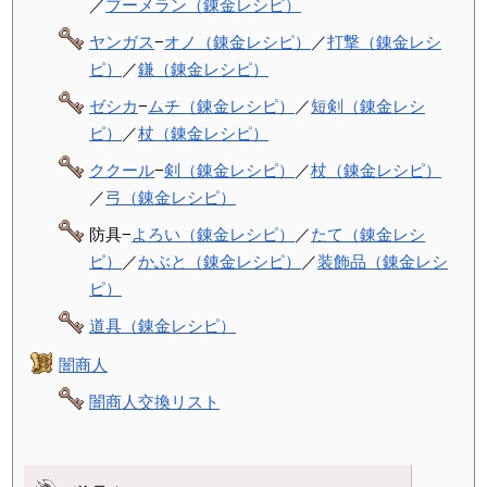
／
ブーメラン（錬金レシピ）
ヤンガス
−
オノ（錬金レシピ）
／
打撃（錬金レシ
ピ）
／
鎌（錬金レシピ）
ゼシカ
−
ムチ（錬金レシピ）
／
短剣（錬金レシ
ピ）
／
杖（錬金レシピ）
ククール
−
剣（錬金レシピ）
／
杖（錬金レシピ）
／
弓（錬金レシピ）
防具−
よろい（錬金レシピ）
／
たて（錬金レシ
ピ）
／
かぶと（錬金レシピ）
／
装飾品（錬金レシ
ピ）
道具（錬金レシピ）
闇商人
闇商人交換リスト