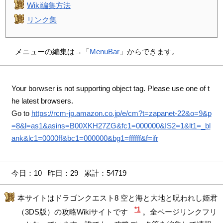
Wiki編集方法
リンク集
メニューの編集は→「
MenuBar
」からできます。
Your borwser is not supporting object tag. Please use one of t
he latest browsers.
Go to
https://rcm-jp.amazon.co.jp/e/cm?t=zapanet-22&o=9&p
=8&l=as1&asins=B00XKH27ZG&fc1=000000&IS2=1&lt1=_bl
ank&lc1=0000ff&bc1=000000&bg1=ffffff&f=ifr
今日：10 昨日：29 累計：54719
本サイトはドラゴンクエスト8 空と海と大地と呪われし姫君
*1
（3DS版）の攻略Wikiサイトです
。全ページリンクフリ