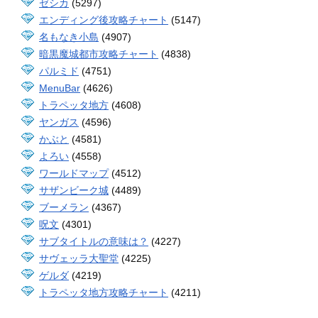
ゼシカ
(5297)
エンディング後攻略チャート
(5147)
名もなき小島
(4907)
暗黒魔城都市攻略チャート
(4838)
パルミド
(4751)
MenuBar
(4626)
トラペッタ地方
(4608)
ヤンガス
(4596)
かぶと
(4581)
よろい
(4558)
ワールドマップ
(4512)
サザンビーク城
(4489)
ブーメラン
(4367)
呪文
(4301)
サブタイトルの意味は？
(4227)
サヴェッラ大聖堂
(4225)
ゲルダ
(4219)
トラペッタ地方攻略チャート
(4211)