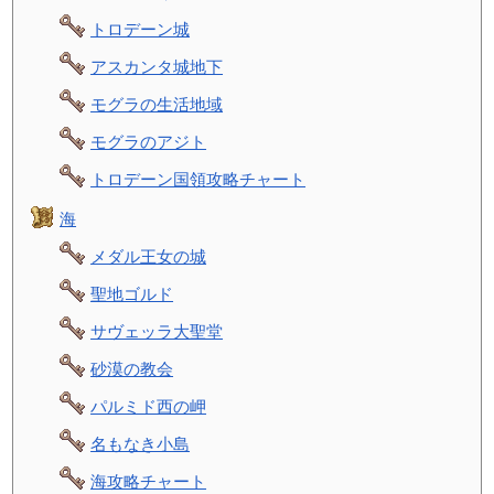
トロデーン城
アスカンタ城地下
モグラの生活地域
モグラのアジト
トロデーン国領攻略チャート
海
メダル王女の城
聖地ゴルド
サヴェッラ大聖堂
砂漠の教会
パルミド西の岬
名もなき小島
海攻略チャート