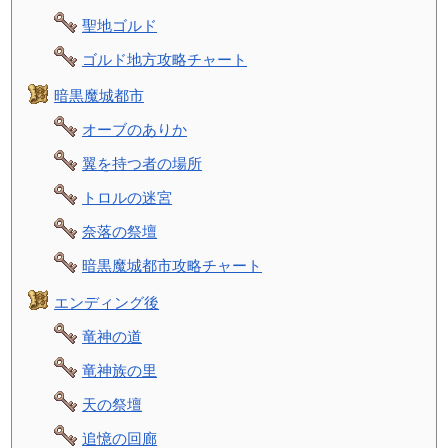
聖地ゴルド
ゴルド地方攻略チャート
暗黒魔城都市
オーブのありか
翼を持つ者の場所
トロルの迷宮
奈落の祭壇
暗黒魔城都市攻略チャート
エンディング後
竜神の道
竜神族の里
天の祭壇
追憶の回廊