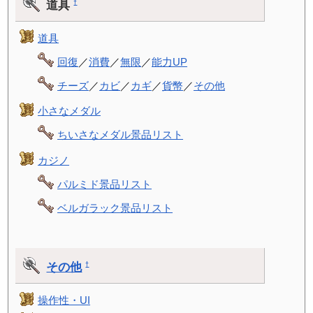
道具
†
道具
回復
／
消費
／
無限
／
能力UP
チーズ
／
カビ
／
カギ
／
貨幣
／
その他
小さなメダル
ちいさなメダル景品リスト
カジノ
パルミド景品リスト
ベルガラック景品リスト
その他
†
操作性・UI