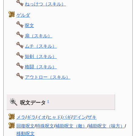
ねっけつ（スキル）
ゲルダ
呪文
扇（スキル）
ムチ（スキル）
短剣（スキル）
格闘（スキル）
アウトロー（スキル）
呪文データ
†
メラ
/
ギラ
/
イオ
/
ヒャド
/
バギ
/
デイン
/
ザキ
回復呪文
/
特殊呪文
/
補助呪文（敵）
/
補助呪文（味方）
/
移動呪文