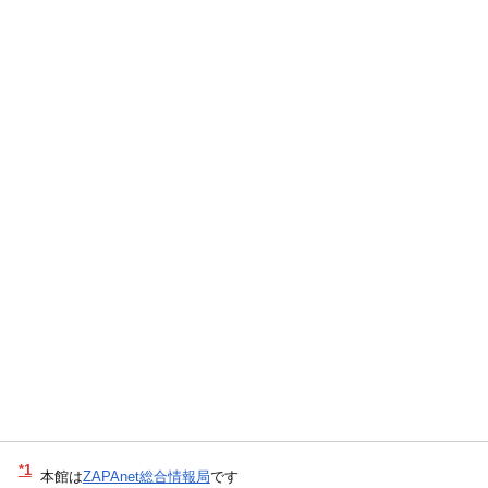
*1
本館は
ZAPAnet総合情報局
です