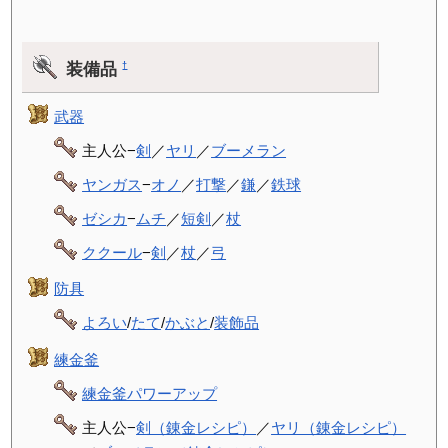
装備品
†
武器
主人公−
剣
／
ヤリ
／
ブーメラン
ヤンガス
−
オノ
／
打撃
／
鎌
／
鉄球
ゼシカ
−
ムチ
／
短剣
／
杖
ククール
−
剣
／
杖
／
弓
防具
よろい
/
たて
/
かぶと
/
装飾品
練金釜
練金釜パワーアップ
主人公−
剣（錬金レシピ）
／
ヤリ（錬金レシピ）