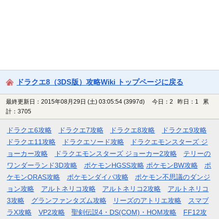
ドラクエ8（3DS版）攻略Wiki トップページに戻る
最終更新日：2015年08月29日 (土) 03:05:54
(3997d)
今日：2 昨日：1 累
計：3705
ドラクエ6攻略
ドラクエ7攻略
ドラクエ8攻略
ドラクエ9攻略
ドラクエ11攻略
ドラクエソード攻略
ドラクエモンスターズ ジ
ョーカー攻略
ドラクエモンスターズ ジョーカー2攻略
テリーの
ワンダーランド3D攻略
ポケモンHGSS攻略
ポケモンBW攻略
ポ
ケモンORAS攻略
ポケモンダイパ攻略
ポケモン不思議のダンジ
ョン攻略
アルトネリコ攻略
アルトネリコ2攻略
アルトネリコ
3攻略
グランファンタズム攻略
リーズのアトリエ攻略
スマブ
ラX攻略
VP2攻略
聖剣伝説4・DS(COM)・HOM攻略
FF12攻