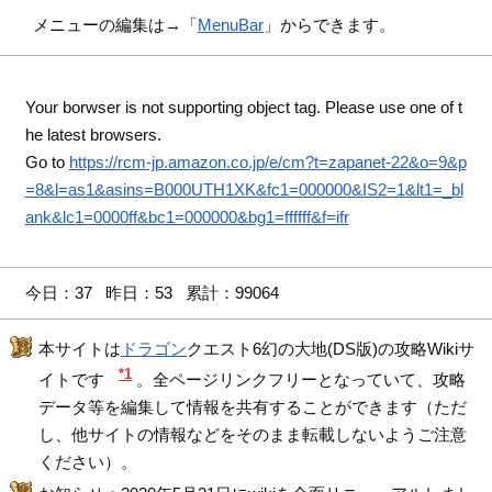
メニューの編集は→「
MenuBar
」からできます。
Your borwser is not supporting object tag. Please use one of t
he latest browsers.
Go to
https://rcm-jp.amazon.co.jp/e/cm?t=zapanet-22&o=9&p
=8&l=as1&asins=B000UTH1XK&fc1=000000&IS2=1&lt1=_bl
ank&lc1=0000ff&bc1=000000&bg1=ffffff&f=ifr
今日：37 昨日：53 累計：99064
本サイトは
ドラゴン
クエスト6幻の大地(DS版)の攻略Wikiサ
*1
イトです
。全ページリンクフリーとなっていて、攻略
データ等を編集して情報を共有することができます（ただ
し、他サイトの情報などをそのまま転載しないようご注意
ください）。