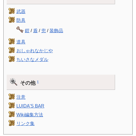
武器
防具
鎧
/
盾
/
兜
/
装飾品
道具
おしゃれなかじや
ちいさなメダル
その他
†
注意
LUIDA'S BAR
Wiki編集方法
リンク集