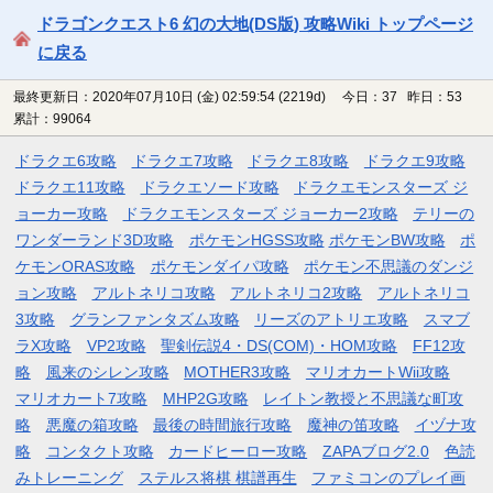
ドラゴンクエスト6 幻の大地(DS版) 攻略Wiki トップページ
に戻る
最終更新日：2020年07月10日 (金) 02:59:54
(2219d)
今日：37 昨日：53
累計：99064
ドラクエ6攻略
ドラクエ7攻略
ドラクエ8攻略
ドラクエ9攻略
ドラクエ11攻略
ドラクエソード攻略
ドラクエモンスターズ ジ
ョーカー攻略
ドラクエモンスターズ ジョーカー2攻略
テリーの
ワンダーランド3D攻略
ポケモンHGSS攻略
ポケモンBW攻略
ポ
ケモンORAS攻略
ポケモンダイパ攻略
ポケモン不思議のダンジ
ョン攻略
アルトネリコ攻略
アルトネリコ2攻略
アルトネリコ
3攻略
グランファンタズム攻略
リーズのアトリエ攻略
スマブ
ラX攻略
VP2攻略
聖剣伝説4・DS(COM)・HOM攻略
FF12攻
略
風来のシレン攻略
MOTHER3攻略
マリオカートWii攻略
マリオカート7攻略
MHP2G攻略
レイトン教授と不思議な町攻
略
悪魔の箱攻略
最後の時間旅行攻略
魔神の笛攻略
イヅナ攻
略
コンタクト攻略
カードヒーロー攻略
ZAPAブログ2.0
色読
みトレーニング
ステルス将棋 棋譜再生
ファミコンのプレイ画