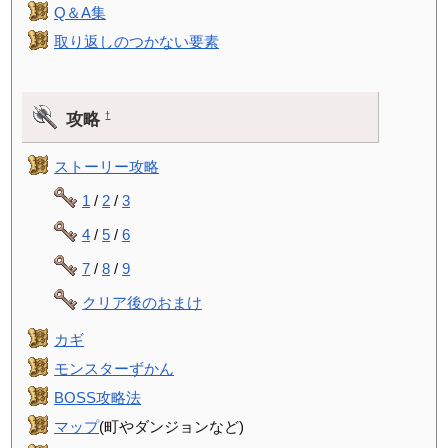
Q＆A集
取り返しのつかない要素
攻略
†
ストーリー攻略
1
/
2
/
3
4
/
5
/
6
7
/
8
/
9
クリア後のおまけ
カギ
モンスターずかん
BOSS攻略法
マップ
(町やダンジョンなど)