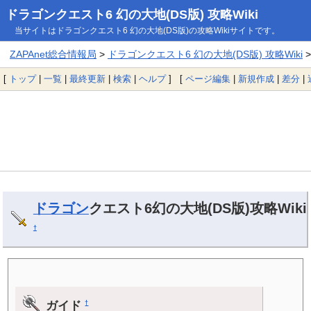
ドラゴンクエスト6 幻の大地(DS版) 攻略Wiki
当サイトはドラゴンクエスト6 幻の大地(DS版)の攻略Wikiサイトです。
ZAPAnet総合情報局
>
ドラゴンクエスト6 幻の大地(DS版) 攻略Wiki
>
[
トップ
|
一覧
|
最終更新
|
検索
|
ヘルプ
] [
ページ編集
|
新規作成
|
差分
|
ドラゴン
クエスト6幻の大地(DS版)攻略Wiki
†
ガイド
†