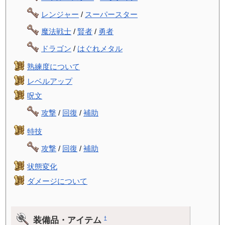
レンジャー
/
スーパースター
魔法戦士
/
賢者
/
勇者
ドラゴン
/
はぐれメタル
熟練度について
レベルアップ
呪文
攻撃
/
回復
/
補助
特技
攻撃
/
回復
/
補助
状態変化
ダメージについて
装備品・アイテム
†