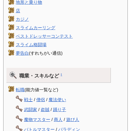
地形と乗り物
店
カジノ
スライムカーリング
ベストドレッサーコンテスト
スライム格闘場
夢告白
(すれちがい通信)
職業・スキルなど
†
転職
(能力値一覧など)
戦士
/
僧侶
/
魔法使い
武闘家
/
盗賊
/
踊り子
魔物マスター
/
商人
/
遊び人
バトルマスター
/
パラディン