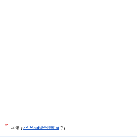
*1
本館は
ZAPAnet総合情報局
です