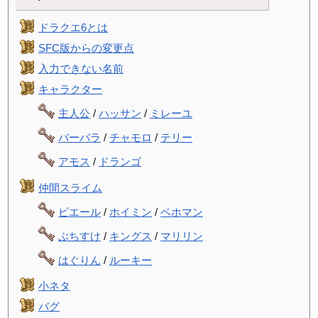
ドラクエ6とは
SFC版からの変更点
入力できない名前
キャラクター
主人公
/
ハッサン
/
ミレーユ
バーバラ
/
チャモロ
/
テリー
アモス
/
ドランゴ
仲間スライム
ピエール
/
ホイミン
/
ベホマン
ぶちすけ
/
キングス
/
マリリン
はぐりん
/
ルーキー
小ネタ
バグ