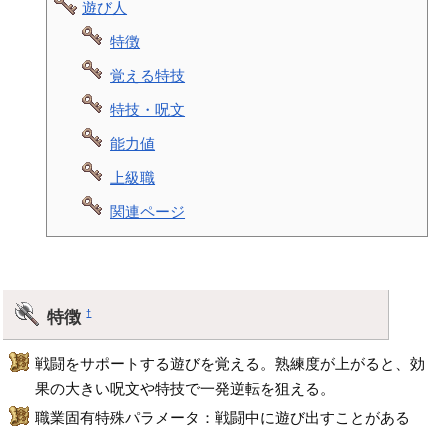
遊び人
特徴
覚える特技
特技・呪文
能力値
上級職
関連ページ
特徴
†
戦闘をサポートする遊びを覚える。熟練度が上がると、効
果の大きい呪文や特技で一発逆転を狙える。
職業固有特殊パラメータ：戦闘中に遊び出すことがある