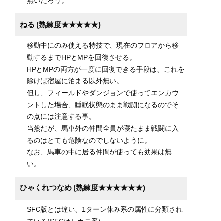
無いだろう。
ねる (熟練度★★★★★)
移動中にのみ使える特技で、現在のフロアから移
動するまでHPとMPを回復させる。
HPとMPの両方が一度に回復できる手段は、これを
除けば宿屋に泊まる以外無い。
但し、フィールドやダンジョンで使ってエンカウ
ントした場合、睡眠状態のまま戦闘になるのでそ
の点には注意する事。
当然だが、馬車外の仲間全員が寝たまま戦闘に入
るのはとても危険なのでしないように。
なお、馬車の中に居る仲間が使っても効果は無
い。
ひゃくれつなめ (熟練度★★★★★★)
SFC版とは違い、1ターン休み系の属性に分類され
ている(SFCはルカニ系)。