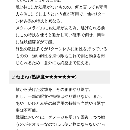
敵1体にしか効果がないものの、何と言っても守備
力を0にしてしまうという点が有用で、他の1ター
ン休み系の特技と異なる。
メタルスライムにも効果がある為、逃げられる前
にこの特技を使うと割かし高い確率で倒せ、簡単
に経験値稼ぎが可能。
終盤の敵は多くが1ターン休みに耐性を持っている
ものの、強い耐性を持つ敵もこれで割と動きを封
じられるため、意外にも終盤まで使える。
まねまね (熟練度★★★★★★★)
敵から受けた攻撃を、そのままやり返す。
但し、一部の呪文や特技はやり返せない。また、
あやしいひとみ等の敵専用の特技も当然やり返す
事は不可能。
戦闘においては、ダメージを受けて回復しつつ戦
うのがセオリーなのでほぼ使い物にならないだろ