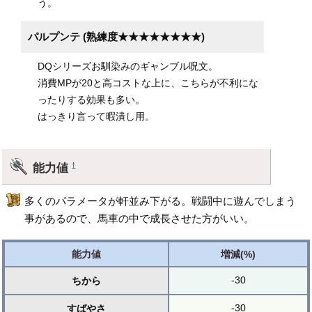
う。
パルプンテ (熟練度★★★★★★★★)
DQシリーズお馴染みのギャンブル呪文。
消費MPが20と高コストな上に、こちらが不利にな
ったりする効果も多い。
はっきり言って暇潰し用。
能力値
†
多くのパラメータが軒並み下がる。戦闘中に遊んでしまう
事があるので、馬車の中で成長させた方がいい。
能力値
増減(%)
-30
ちから
-30
すばやさ