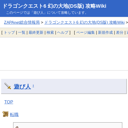
ドラゴンクエスト6 幻の大地(DS版) 攻略Wiki
このページでは「遊び人」について攻略しています。
ZAPAnet総合情報局
>
ドラゴンクエスト6 幻の大地(DS版) 攻略Wiki
>
[
トップ
|
一覧
|
最終更新
|
検索
|
ヘルプ
] [
ページ編集
|
新規作成
|
差分
|
遊び人
†
TOP
転職