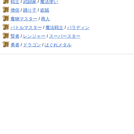
戦士
/
武闘家
/
魔法使い
僧侶
/
踊り子
/
盗賊
魔物マスター
/
商人
バトルマスター
/
魔法戦士
/
パラディン
賢者
/
レンジャー
/
スーパースター
勇者
/
ドラゴン
/
はぐれメタル