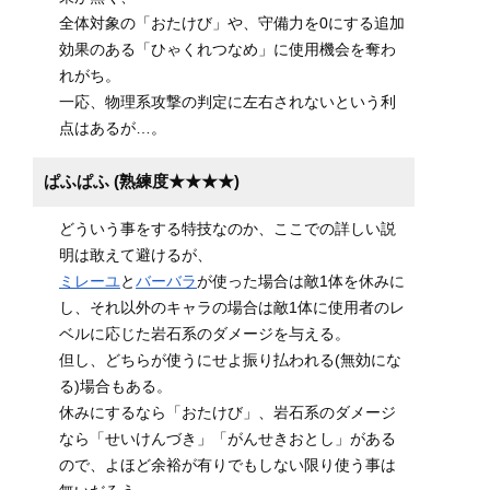
全体対象の「おたけび」や、守備力を0にする追加
効果のある「ひゃくれつなめ」に使用機会を奪わ
れがち。
一応、物理系攻撃の判定に左右されないという利
点はあるが…。
ぱふぱふ (熟練度★★★★)
どういう事をする特技なのか、ここでの詳しい説
明は敢えて避けるが、
ミレーユ
と
バーバラ
が使った場合は敵1体を休みに
し、それ以外のキャラの場合は敵1体に使用者のレ
ベルに応じた岩石系のダメージを与える。
但し、どちらが使うにせよ振り払われる(無効にな
る)場合もある。
休みにするなら「おたけび」、岩石系のダメージ
なら「せいけんづき」「がんせきおとし」がある
ので、よほど余裕が有りでもしない限り使う事は