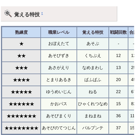
覚える特技
†
熟練度
職業レベル
覚える特技
戦闘回数
合
おぼえたて
あそぶ
-
-
★
あそびずき
くちぶえ
12
1
★★
あさがえり
なめまわし
13
2
★★★
とまりあるき
ぱふぱふ
20
4
★★★★
ゆうめいじん
ねる
22
6
★★★★★
かおパス
ひゃくれつなめ
15
8
★★★★★★
あそびまくり
まねまね
36
11
★★★★★★★
あそびのてつじん
パルプンテ
37
15
★★★★★★★★