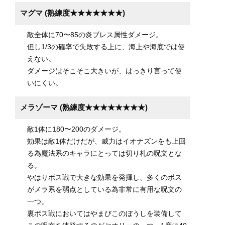
マグマ (熟練度★★★★★★★)
敵全体に70〜85の炎ブレス属性ダメージ。
但し1/3の確率で失敗する上に、海上や海底では使
えない。
ダメージはそこそこ大きいが、はっきり言って使
いにくい。
メラゾーマ (熟練度★★★★★★★★)
敵1体に180〜200のダメージ。
効果は敵1体だけだが、威力はイオナズンをも上回
る為魔法系のキャラにとっては切り札の呪文とな
る。
やはりボス戦で大きな効果を発揮し、多くのボス
がメラ系を弱点としている為非常に有用な呪文の
一つ。
裏ボス戦においてはやまびこのぼうしを装備して