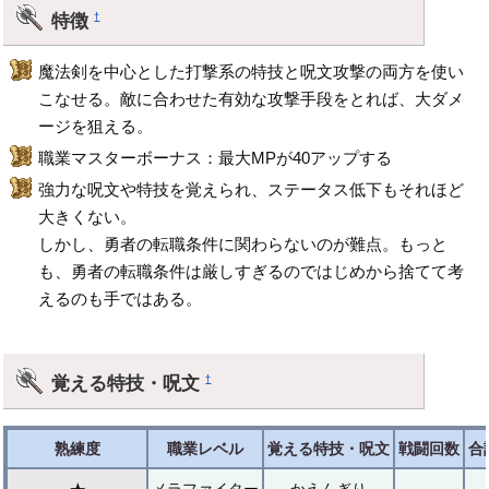
特徴
†
魔法剣を中心とした打撃系の特技と呪文攻撃の両方を使い
こなせる。敵に合わせた有効な攻撃手段をとれば、大ダメ
ージを狙える。
職業マスターボーナス：最大MPが40アップする
強力な呪文や特技を覚えられ、ステータス低下もそれほど
大きくない。
しかし、勇者の転職条件に関わらないのが難点。もっと
も、勇者の転職条件は厳しすぎるのではじめから捨てて考
えるのも手ではある。
覚える特技・呪文
†
熟練度
職業レベル
覚える特技・呪文
戦闘回数
合