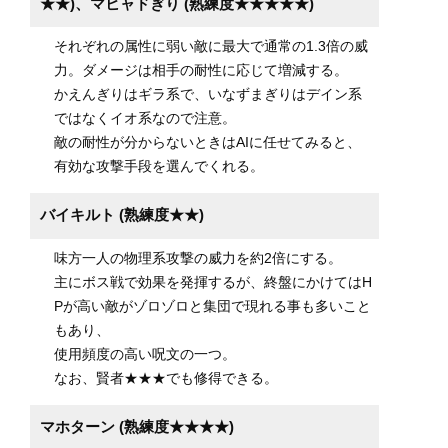
★★)、マヒャドぎり (熟練度★★★★★)
それぞれの属性に弱い敵に最大で通常の1.3倍の威
力。ダメージは相手の耐性に応じて増減する。
かえんぎりはギラ系で、いなずまぎりはデイン系
ではなくイオ系なので注意。
敵の耐性が分からないときはAIに任せてみると、
有効な攻撃手段を選んでくれる。
バイキルト (熟練度★★)
味方一人の物理系攻撃の威力を約2倍にする。
主にボス戦で効果を発揮するが、終盤にかけてはH
Pが高い敵がゾロゾロと集団で現れる事も多いこと
もあり、
使用頻度の高い呪文の一つ。
なお、賢者★★★でも修得できる。
マホターン (熟練度★★★★)