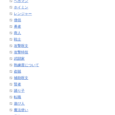
ベホマン
ホイミン
レンジャー
僧侶
勇者
商人
戦士
攻撃呪文
攻撃特技
武闘家
熟練度について
盗賊
補助呪文
賢者
踊り子
転職
遊び人
魔法使い