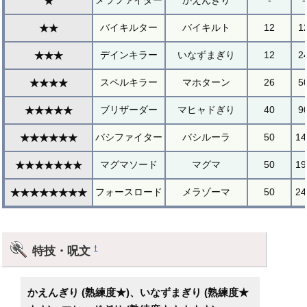
メラファイター
かえんぎり
-
-
★
バイキルター
バイキルト
12
1
★★
デインキラー
いなずまぎり
12
2
★★★
スペルキラー
マホターン
26
5
★★★★
ブリザーダー
マヒャドぎり
40
9
★★★★★
バシファイター
バシルーラ
50
14
★★★★★★
マグマソード
マグマ
50
19
★★★★★★★
フォースロード
メラゾーマ
50
24
★★★★★★★★
特技・呪文
†
かえんぎり (熟練度★)、いなずまぎり (熟練度★