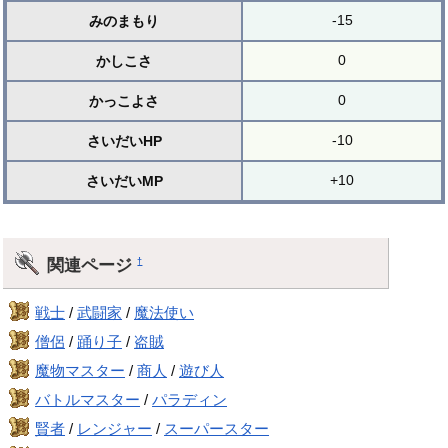
-15
みのまもり
0
かしこさ
0
かっこよさ
-10
さいだいHP
+10
さいだいMP
関連ページ
†
戦士
/
武闘家
/
魔法使い
僧侶
/
踊り子
/
盗賊
魔物マスター
/
商人
/
遊び人
バトルマスター
/
パラディン
賢者
/
レンジャー
/
スーパースター