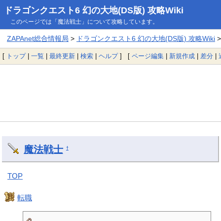
ドラゴンクエスト6 幻の大地(DS版) 攻略Wiki
このページでは「魔法戦士」について攻略しています。
ZAPAnet総合情報局
>
ドラゴンクエスト6 幻の大地(DS版) 攻略Wiki
>
[
トップ
|
一覧
|
最終更新
|
検索
|
ヘルプ
] [
ページ編集
|
新規作成
|
差分
|
魔法戦士
†
TOP
転職