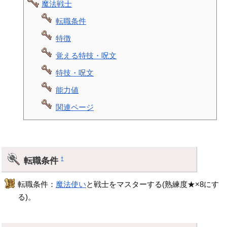
魔法戦士
転職条件
特徴
覚える特技・呪文
特技・呪文
能力値
関連ページ
転職条件
†
転職条件：
魔法使い
と戦士をマスターする(熟練度★×8にす
る)。