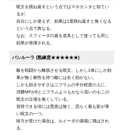
呪文を跳ね返すという点ではマホカンタと似てい
るが、
自分にしか使えず、効果は1度跳ね返すと無くなる
という点で異なる。
なお、スフィーダの盾を道具として使っても同じ
効果が発揮される。
バシルーラ (熟練度★★★★★★)
敵を戦闘から離脱させる呪文。しかし1体にしか効
果が無く耐性を持つ敵には全く効かない。
しかも効きやすさはニフラムの半分程度の上に、
消費MPが8とニフラムよりもかなり高いのもこの
呪文の立場を無くしている。
習得できる頃には恩恵は無く、恐らく最も影が薄
い呪文の一つ。
味方が受けた場合は、ルイーダの酒場に飛ばされ
る。