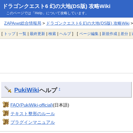
ドラゴンクエスト6 幻の大地(DS版) 攻略Wiki
このページでは「Help」について攻略しています。
ZAPAnet総合情報局
>
ドラゴンクエスト6 幻の大地(DS版) 攻略Wiki
>
[
トップ
|
一覧
|
最終更新
|
検索
|
ヘルプ
] [
ページ編集
|
新規作成
|
差分
|
PukiWiki
ヘルプ
†
FAQ(PukiWiki-official)
(日本語)
テキスト整形のルール
プラグインマニュアル