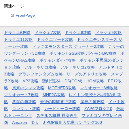
関連ページ
FrontPage
ドラクエ6攻略
ドラクエ7攻略
ドラクエ8攻略
ドラクエ9攻略
ドラクエ11攻略
ドラクエソード攻略
ドラクエモンスターズ ジ
ョーカー攻略
ドラクエモンスターズ ジョーカー2攻略
テリーの
ワンダーランド3D攻略
ポケモンHGSS攻略
ポケモンBW攻略
ポ
ケモンORAS攻略
ポケモンダイパ攻略
ポケモン不思議のダンジ
ョン攻略
アルトネリコ攻略
アルトネリコ2攻略
アルトネリコ
3攻略
グランファンタズム攻略
リーズのアトリエ攻略
スマブ
ラX攻略
VP2攻略
聖剣伝説4・DS(COM)・HOM攻略
FF12攻
略
風来のシレン攻略
MOTHER3攻略
マリオカートWii攻略
マリオカート7攻略
MHP2G攻略
レイトン教授と不思議な町攻
略
悪魔の箱攻略
最後の時間旅行攻略
魔神の笛攻略
イヅナ攻
略
コンタクト攻略
カードヒーロー攻略
ZAPAブログ2.0
色読
みトレーニング
ステルス将棋 棋譜再生
ファミコンのプレイ画
像
Amazon
楽天
J-POP最新人気曲ランキング100