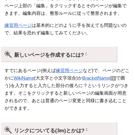
ページ上部の「編集」をクリックするとそのページが編集で
きます。編集内容は、整形ルールに従って整形されます。
練習用ページ
は基本的にどのように手を加えても問題ないの
で、結果を恐れず編集してみてください。
新しいページを作成するには?
†
すでにあるページ(例えば
練習用ページ
など)で、ページのどこ
かに
WikiName
(大文字と小文字混合)か
BracketName
([[]]で囲
う)を入力すると入力した部分の後ろに ? というリンクがつき
ます。そこをクリックすると新しいページの編集画面が用意
されるので、あとは普通のページ変更と同様に書き込むこと
ができます。
リンクについてる(3m)とかは?
†