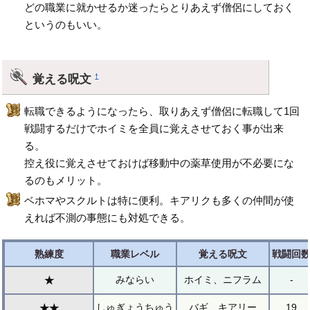
どの職業に就かせるか迷ったらとりあえず僧侶にしておく
というのもいい。
覚える呪文
†
転職できるようになったら、取りあえず僧侶に転職して1回
戦闘するだけでホイミを全員に覚えさせておく事が出来
る。
控え役に覚えさせておけば移動中の薬草使用が不必要にな
るのもメリット。
ベホマやスクルトは特に便利。キアリクも多くの仲間が使
えれば不測の事態にも対処できる。
熟練度
職業レベル
覚える呪文
戦闘回
みならい
ホイミ、ニフラム
-
★
しゅぎょうちゅう
バギ、キアリー
19
★★