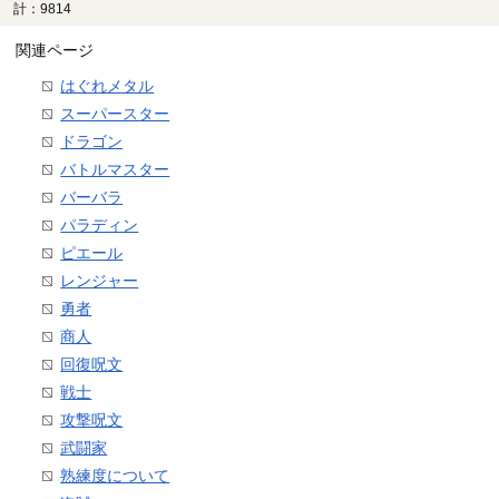
計：9814
関連ページ
はぐれメタル
スーパースター
ドラゴン
バトルマスター
バーバラ
パラディン
ピエール
レンジャー
勇者
商人
回復呪文
戦士
攻撃呪文
武闘家
熟練度について