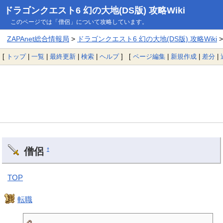
ドラゴンクエスト6 幻の大地(DS版) 攻略Wiki
このページでは「僧侶」について攻略しています。
ZAPAnet総合情報局
>
ドラゴンクエスト6 幻の大地(DS版) 攻略Wiki
>
[
トップ
|
一覧
|
最終更新
|
検索
|
ヘルプ
] [
ページ編集
|
新規作成
|
差分
|
僧侶
†
TOP
転職