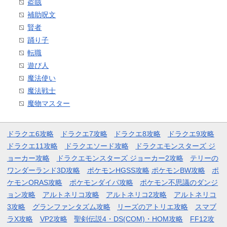
盗賊
補助呪文
賢者
踊り子
転職
遊び人
魔法使い
魔法戦士
魔物マスター
ドラクエ6攻略
ドラクエ7攻略
ドラクエ8攻略
ドラクエ9攻略
ドラクエ11攻略
ドラクエソード攻略
ドラクエモンスターズ ジ
ョーカー攻略
ドラクエモンスターズ ジョーカー2攻略
テリーの
ワンダーランド3D攻略
ポケモンHGSS攻略
ポケモンBW攻略
ポ
ケモンORAS攻略
ポケモンダイパ攻略
ポケモン不思議のダンジ
ョン攻略
アルトネリコ攻略
アルトネリコ2攻略
アルトネリコ
3攻略
グランファンタズム攻略
リーズのアトリエ攻略
スマブ
ラX攻略
VP2攻略
聖剣伝説4・DS(COM)・HOM攻略
FF12攻