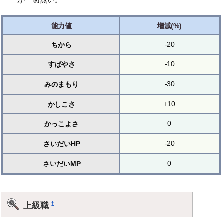
能力値
増減(%)
-20
ちから
-10
すばやさ
-30
みのまもり
+10
かしこさ
0
かっこよさ
-20
さいだいHP
0
さいだいMP
上級職
†