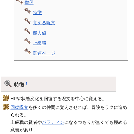
僧侶
特徴
覚える呪文
能力値
上級職
関連ページ
特徴
†
HPや状態変化を回復する呪文を中心に覚える。
回復呪文
を多くの仲間に覚えさせれば、冒険をラクに進め
られる。
上級職の賢者や
パラディン
になるつもりが無くても極める
意義があり、