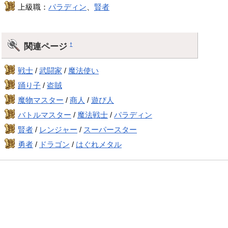
上級職：
パラディン
、
賢者
関連ページ
†
戦士
/
武闘家
/
魔法使い
踊り子
/
盗賊
魔物マスター
/
商人
/
遊び人
バトルマスター
/
魔法戦士
/
パラディン
賢者
/
レンジャー
/
スーパースター
勇者
/
ドラゴン
/
はぐれメタル