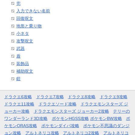
兜
入力できない名前
回復呪文
地形と乗り物
小ネタ
攻撃呪文
武器
盾
装飾品
補助呪文
鎧
ドラクエ6攻略
ドラクエ7攻略
ドラクエ8攻略
ドラクエ9攻略
ドラクエ11攻略
ドラクエソード攻略
ドラクエモンスターズ ジ
ョーカー攻略
ドラクエモンスターズ ジョーカー2攻略
テリーの
ワンダーランド3D攻略
ポケモンHGSS攻略
ポケモンBW攻略
ポ
ケモンORAS攻略
ポケモンダイパ攻略
ポケモン不思議のダンジ
ョン攻略
アルトネリコ攻略
アルトネリコ2攻略
アルトネリコ