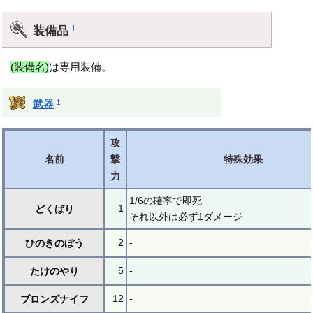
装備品
†
(装備名)
は専用装備。
†
武器
攻
名前
撃
特殊効果
力
1/6の確率で即死
1
どくばり
それ以外は必ず1ダメージ
2
-
ひのきのぼう
5
-
たけのやり
12
-
ブロンズナイフ