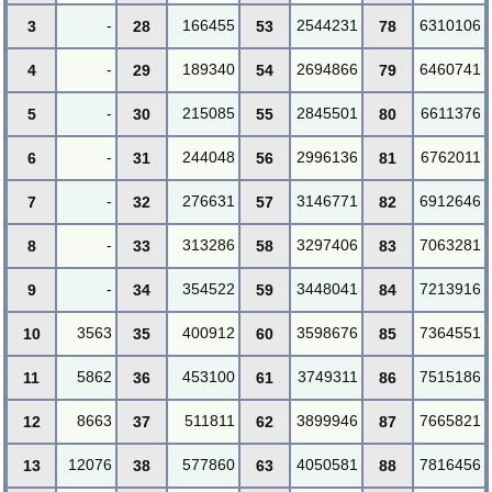
-
166455
2544231
6310106
3
28
53
78
-
189340
2694866
6460741
4
29
54
79
-
215085
2845501
6611376
5
30
55
80
-
244048
2996136
6762011
6
31
56
81
-
276631
3146771
6912646
7
32
57
82
-
313286
3297406
7063281
8
33
58
83
-
354522
3448041
7213916
9
34
59
84
3563
400912
3598676
7364551
10
35
60
85
5862
453100
3749311
7515186
11
36
61
86
8663
511811
3899946
7665821
12
37
62
87
12076
577860
4050581
7816456
13
38
63
88