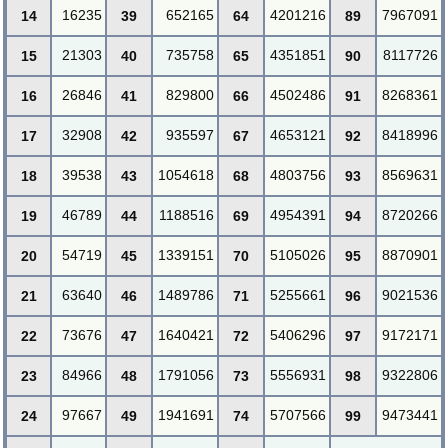
16235
652165
4201216
7967091
14
39
64
89
21303
735758
4351851
8117726
15
40
65
90
26846
829800
4502486
8268361
16
41
66
91
32908
935597
4653121
8418996
17
42
67
92
39538
1054618
4803756
8569631
18
43
68
93
46789
1188516
4954391
8720266
19
44
69
94
54719
1339151
5105026
8870901
20
45
70
95
63640
1489786
5255661
9021536
21
46
71
96
73676
1640421
5406296
9172171
22
47
72
97
84966
1791056
5556931
9322806
23
48
73
98
97667
1941691
5707566
9473441
24
49
74
99