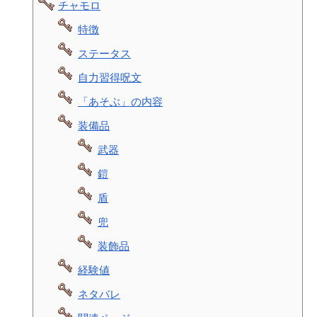
チャモロ
特徴
ステータス
自力習得呪文
「あそぶ」の内容
装備品
武器
鎧
盾
兜
装飾品
経験値
ネタバレ