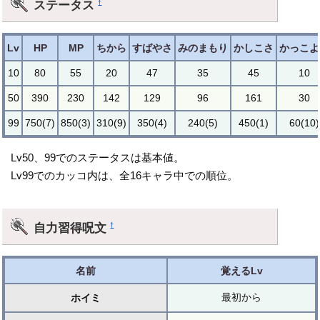
ステータス
†
Lv
HP
MP
ちから
すばやさ
みのまもり
かしこさ
かっこよ
10
80
55
20
47
35
45
10
50
390
230
142
129
96
161
30
99
750(7)
850(3)
310(9)
350(4)
240(5)
450(1)
60(10)
Lv50、99でのステータスは基本値。
Lv99でのカッコ内は、全16キャラ中での順位。
自力習得呪文
†
名前
覚えるLv
最初から
ホイミ