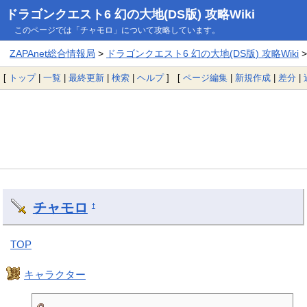
ドラゴンクエスト6 幻の大地(DS版) 攻略Wiki
このページでは「チャモロ」について攻略しています。
ZAPAnet総合情報局
>
ドラゴンクエスト6 幻の大地(DS版) 攻略Wiki
>
[
トップ
|
一覧
|
最終更新
|
検索
|
ヘルプ
] [
ページ編集
|
新規作成
|
差分
|
チャモロ
†
TOP
キャラクター