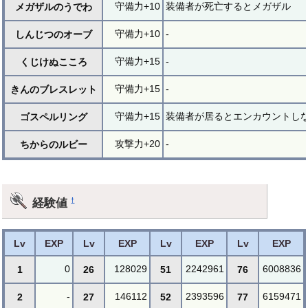
守備力+10
装備者が死亡するとメガザル
メガザルのうでわ
守備力+10
-
しんじつのオーブ
守備力+15
-
くじけぬこころ
守備力+15
-
きんのブレスレット
守備力+15
装備者が居るとエンカウントし
ゴスペルリング
攻撃力+20
-
ちからのルビー
経験値
†
Lv
EXP
Lv
EXP
Lv
EXP
Lv
EXP
0
128029
2242961
6008836
1
26
51
76
-
146112
2393596
6159471
2
27
52
77