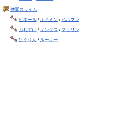
仲間スライム
ピエール
/
ホイミン
/
ベホマン
ぶちすけ
/
キングス
/
マリリン
はぐりん
/
ルーキー