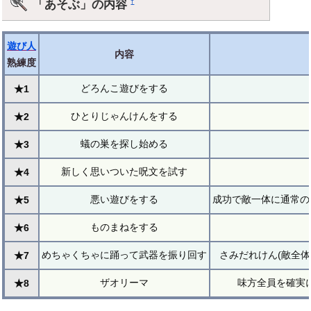
「あそぶ」の内容
†
遊び人
内容
熟練度
どろんこ遊びをする
★1
ひとりじゃんけんをする
★2
蟻の巣を探し始める
★3
新しく思いついた呪文を試す
★4
悪い遊びをする
成功で敵一体に通常の
★5
ものまねをする
★6
めちゃくちゃに踊って武器を振り回す
さみだれけん(敵全
★7
ザオリーマ
味方全員を確実に
★8