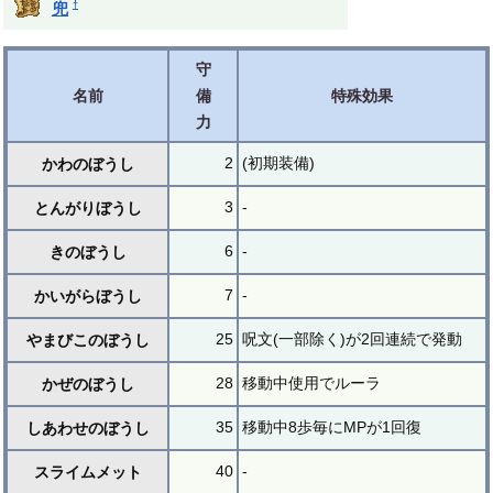
†
兜
守
名前
備
特殊効果
力
2
(初期装備)
かわのぼうし
3
-
とんがりぼうし
6
-
きのぼうし
7
-
かいがらぼうし
25
呪文(一部除く)が2回連続で発動
やまびこのぼうし
28
移動中使用でルーラ
かぜのぼうし
35
移動中8歩毎にMPが1回復
しあわせのぼうし
40
-
スライムメット