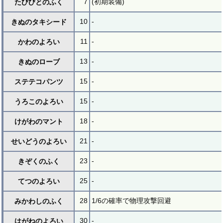
7
(初期装備)
たびびとのふく
10
-
きぬのタキシード
11
-
かわのよろい
13
-
きぬのローブ
15
-
ステテコパンツ
15
-
うろこのよろい
18
-
けがわのマント
21
-
せいどうのよろい
23
-
きぞくのふく
25
-
てつのよろい
28
1/6の確率で物理攻撃回避
みかわしのふく
30
-
はがねのよろい