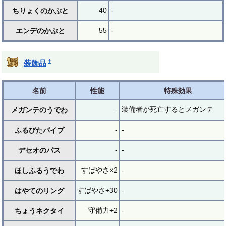
40
-
ちりょくのかぶと
55
-
エンデのかぶと
†
装飾品
名前
性能
特殊効果
-
装備者が死亡するとメガンテ
メガンテのうでわ
-
-
ふるびたパイプ
-
-
デセオのパス
すばやさ×2
-
ほしふるうでわ
すばやさ+30
-
はやてのリング
守備力+2
-
ちょうネクタイ