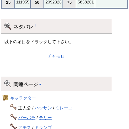
111955
2092326
5858201
25
50
75
ネタバレ
†
以下の項目をドラッグして下さい。
近い未来でのエビルプリーストと言う説があるが、これはゲ
ント族が滅亡した後に
チャモロ
が魔に手を染めたとの説が強
い。
関連ページ
†
キャラクター
主人公 /
ハッサン
/
ミレーユ
バーバラ
/
テリー
アモス
/
ドランゴ