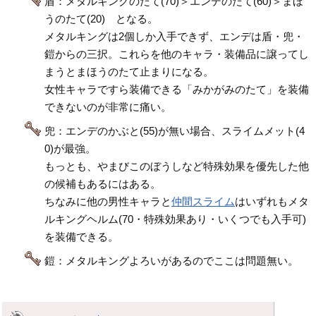
盾：メタルキングのたて(70)＞エンデのたて(60)＞まほ
うのたて(20) となる。
メタルキングは2個しか入手できず、エンデは盾・兜・
鎧からの三択。これらを他のキャラ・装備品に譲ってし
まうとまほうのたて止まりになる。
女性キャラですら装備できる「みかがみのたて」を装備
できないのが非常に痛い。
兜：エンデのかぶと(55)が無い場合、スライムメット(4
0)が最強。
もっとも、やまびこのぼうしなど特殊効果を優先した他
の候補もあるにはある。
ちなみに他の男性キャラと
仲間スライム
はいずれもメタ
ルキングヘルム(70・特殊効果あり・いくつでも入手可)
を装備できる。
鎧：メタルキングよろいがあるのでここは問題無い。