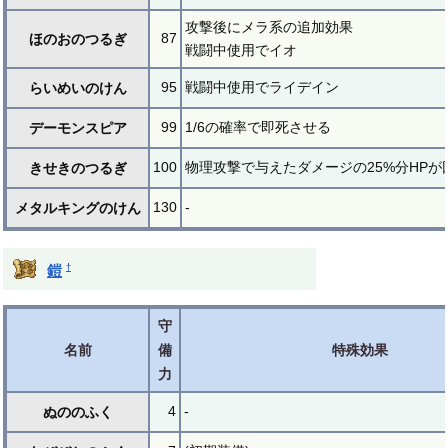
攻撃後にメラ系の追加効果
87
ほのおのつるぎ
戦闘中使用でイオ
95
戦闘中使用でライデイン
らいめいのけん
99
1/6の確率で即死させる
デーモンスピア
100
物理攻撃で与えたダメージの25%分HPが
きせきのつるぎ
130
-
メタルキングのけん
†
鎧
守
名前
備
特殊効果
力
4
-
ぬののふく