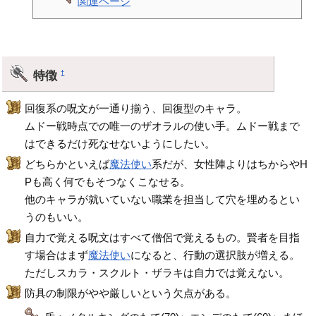
関連ページ
特徴
†
回復系の呪文が一通り揃う、回復型のキャラ。
ムドー戦時点での唯一のザオラルの使い手。ムドー戦まで
はできるだけ死なせないようにしたい。
どちらかといえば
魔法使い
系だが、女性陣よりはちからやH
Pも高く何でもそつなくこなせる。
他のキャラが就いていない職業を担当して穴を埋めるとい
うのもいい。
自力で覚える呪文はすべて僧侶で覚えるもの。賢者を目指
す場合はまず
魔法使い
になると、行動の選択肢が増える。
ただしスカラ・スクルト・ザラキは自力では覚えない。
防具の制限がやや厳しいという欠点がある。