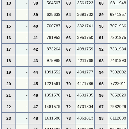
-
564507
3561723
6811948
13
38
63
88
-
628639
3691732
6941957
14
39
64
89
-
700787
3821741
7071966
15
40
65
90
-
781953
3951750
7201975
16
41
66
91
-
873264
4081759
7331984
17
42
67
92
-
975988
4211768
7461993
18
43
68
93
-
1091552
4341777
7592002
19
44
69
94
-
1221561
4471786
7722011
20
45
70
95
-
1351570
4601795
7852020
21
46
71
96
-
1481579
4731804
7982029
22
47
72
97
-
1611588
4861813
8112038
23
48
73
98