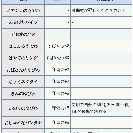
-
装備者が死亡するとメガンテ
メガンテのうでわ
-
-
ふるびたパイプ
-
-
デセオのパス
すばやさ×2
-
ほしふるうでわ
すばやさ+30
-
はやてのリング
守備力+2
-
おばさんのゆびわ
守備力+2
-
ちょうネクタイ
守備力+5
-
きんのゆびわ
使用で自分のMPを20〜30回復
守備力+5
いのりのゆびわ
1/8の確率で壊れる
守備力+5
-
おしゃれなバンダナ