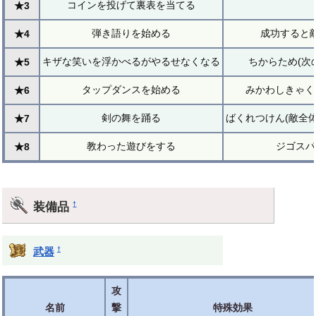
コインを投げて裏表を当てる
★3
弾き語りを始める
成功すると
★4
キザな笑いを浮かべるがやるせなくなる
ちからため(次
★5
タップダンスを始める
みかわしきゃく
★6
剣の舞を踊る
ばくれつけん(敵全
★7
教わった遊びをする
ジゴスパ
★8
装備品
†
†
武器
攻
名前
撃
特殊効果