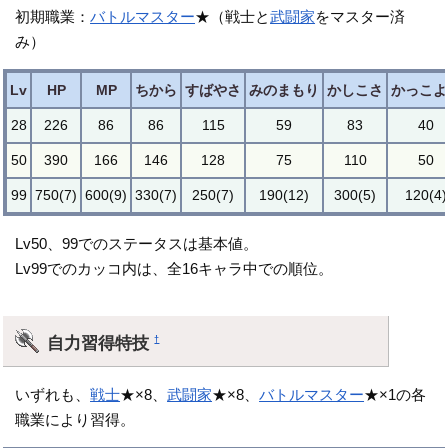
初期職業：
バトルマスター
★（戦士と
武闘家
をマスター済
み）
Lv
HP
MP
ちから
すばやさ
みのまもり
かしこさ
かっこよ
28
226
86
86
115
59
83
40
50
390
166
146
128
75
110
50
99
750(7)
600(9)
330(7)
250(7)
190(12)
300(5)
120(4)
Lv50、99でのステータスは基本値。
Lv99でのカッコ内は、全16キャラ中での順位。
自力習得特技
†
いずれも、
戦士
★×8、
武闘家
★×8、
バトルマスター
★×1の各
職業により習得。