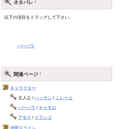
ネタバレ
†
以下の項目をドラッグして下さい。
天空シリーズの諸説によると、近い未来でのエスタークとし
て出現するが、これはダークドレアムと結託したとの説があ
る。
また、
バーバラ
と結ばれて誕生した子供が、これも近い未来
でのデスピサロとの説もある。
関連ページ
†
キャラクター
主人公 /
ハッサン
/
ミレーユ
バーバラ
/
チャモロ
アモス
/
ドランゴ
仲間スライム