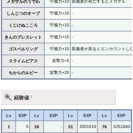
守備力+10
装備者が死亡するとメガザル
メガザルのうでわ
守備力+10
-
しんじつのオーブ
守備力+15
-
くじけぬこころ
守備力+15
-
きんのブレスレット
守備力+15
装備者が居るとエンカウントし
ゴスペルリング
攻撃力+5
-
スライムピアス
攻撃力+20
-
ちからのルビー
経験値
†
Lv
EXP
Lv
EXP
Lv
EXP
Lv
EXP
0
-
2001615
5251840
1
26
51
76