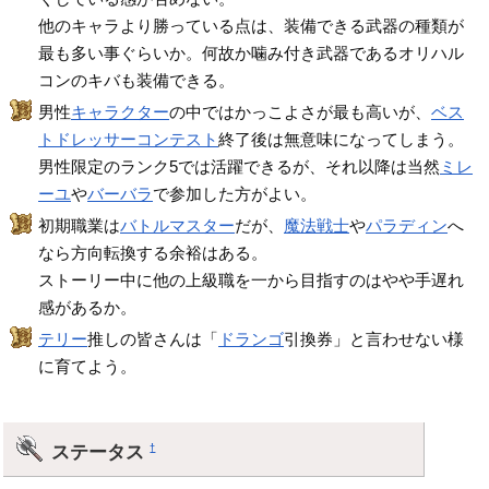
他のキャラより勝っている点は、装備できる武器の種類が
最も多い事ぐらいか。何故か噛み付き武器であるオリハル
コンのキバも装備できる。
男性
キャラクター
の中ではかっこよさが最も高いが、
ベス
トドレッサーコンテスト
終了後は無意味になってしまう。
男性限定のランク5では活躍できるが、それ以降は当然
ミレ
ーユ
や
バーバラ
で参加した方がよい。
初期職業は
バトルマスター
だが、
魔法戦士
や
パラディン
へ
なら方向転換する余裕はある。
ストーリー中に他の上級職を一から目指すのはやや手遅れ
感があるか。
テリー
推しの皆さんは「
ドランゴ
引換券」と言わせない様
に育てよう。
ステータス
†