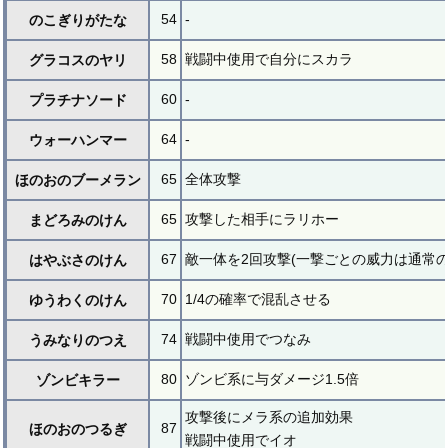
54
-
のこぎりがたな
58
戦闘中使用で自分にスカラ
グラコスのヤリ
60
-
プラチナソード
64
-
ウォーハンマー
65
全体攻撃
ほのおのブーメラン
65
攻撃した相手にラリホー
まどろみのけん
67
敵一体を2回攻撃(一撃ごとの威力は通常の3
はやぶさのけん
70
1/4の確率で混乱させる
ゆうわくのけん
74
戦闘中使用でつなみ
うみなりのつえ
80
ゾンビ系に与ダメージ1.5倍
ゾンビキラー
攻撃後にメラ系の追加効果
87
ほのおのつるぎ
戦闘中使用でイオ