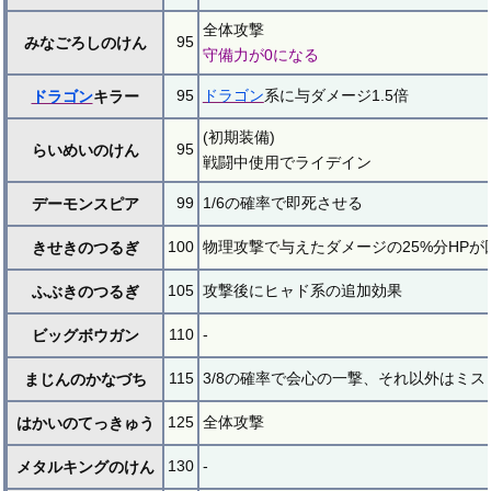
全体攻撃
95
みなごろしのけん
守備力が0になる
95
ドラゴン
系に与ダメージ1.5倍
ドラゴン
キラー
(初期装備)
95
らいめいのけん
戦闘中使用でライデイン
99
1/6の確率で即死させる
デーモンスピア
100
物理攻撃で与えたダメージの25%分HPが
きせきのつるぎ
105
攻撃後にヒャド系の追加効果
ふぶきのつるぎ
110
-
ビッグボウガン
115
3/8の確率で会心の一撃、それ以外はミス
まじんのかなづち
125
全体攻撃
はかいのてっきゅう
130
-
メタルキングのけん