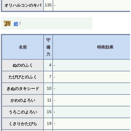
135
-
オリハルコンのキバ
†
鎧
守
名前
備
特殊効果
力
4
-
ぬののふく
7
-
たびびとのふく
10
-
きぬのタキシード
11
-
かわのよろい
15
-
うろこのよろい
19
-
くさりかたびら