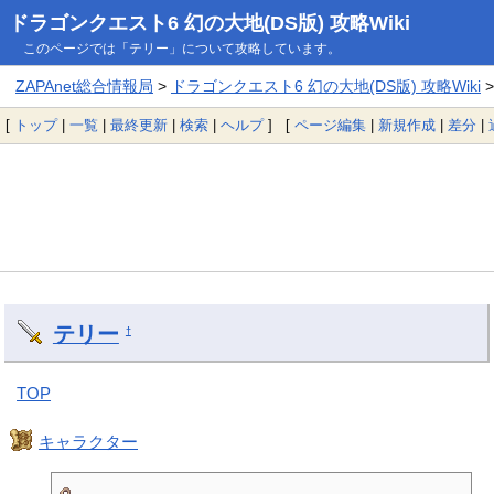
ドラゴンクエスト6 幻の大地(DS版) 攻略Wiki
このページでは「テリー」について攻略しています。
ZAPAnet総合情報局
>
ドラゴンクエスト6 幻の大地(DS版) 攻略Wiki
>
[
トップ
|
一覧
|
最終更新
|
検索
|
ヘルプ
] [
ページ編集
|
新規作成
|
差分
|
テリー
†
TOP
キャラクター