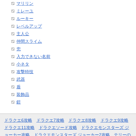
マリリン
ミレーユ
ルーキー
レベルアップ
主人公
仲間スライム
兜
入力できない名前
小ネタ
攻撃特技
武器
盾
装飾品
鎧
ドラクエ6攻略
ドラクエ7攻略
ドラクエ8攻略
ドラクエ9攻略
ドラクエ11攻略
ドラクエソード攻略
ドラクエモンスターズ ジ
ョーカー攻略
ドラクエモンスターズ ジョーカー2攻略
テリーの