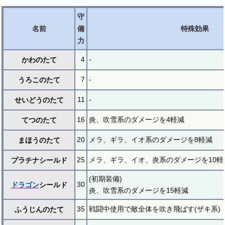
守
名前
備
特殊効果
力
4
-
かわのたて
7
-
うろこのたて
11
-
せいどうのたて
16
炎、吹雪系のダメージを4軽減
てつのたて
20
メラ、ギラ、イオ系のダメージを8軽減
まほうのたて
25
メラ、ギラ、イオ、炎系のダメージを10軽
プラチナシールド
(初期装備)
30
ドラゴン
シールド
炎、吹雪系のダメージを15軽減
35
戦闘中使用で敵全体を吹き飛ばす(ザキ系)
ふうじんのたて