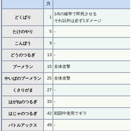
力
1/6の確率で即死させる
1
どくばり
それ以外は必ず1ダメージ
5
-
たけのやり
9
-
こんぼう
13
-
どうのつるぎ
15
全体攻撃
ブーメラン
25
全体攻撃
やいばのブーメラン
27
-
くさりがま
33
-
はがねのつるぎ
42
戦闘中使用でギラ
はじゃのつるぎ
49
-
バトルアックス