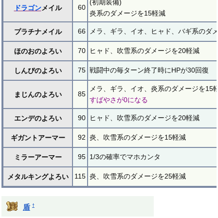
(初期装備)
60
ドラゴン
メイル
炎系のダメージを15軽減
66
メラ、ギラ、イオ、ヒャド、バギ系のダメ
プラチナメイル
70
ヒャド、吹雪系のダメージを20軽減
ほのおのよろい
75
戦闘中の毎ターン終了時にHPが30回復
しんぴのよろい
メラ、ギラ、イオ、炎系のダメージを15
85
まじんのよろい
すばやさが0になる
90
ヒャド、吹雪系のダメージを20軽減
エンデのよろい
92
炎、吹雪系のダメージを15軽減
ギガントアーマー
95
1/3の確率でマホカンタ
ミラーアーマー
115
炎、吹雪系のダメージを25軽減
メタルキングよろい
†
盾