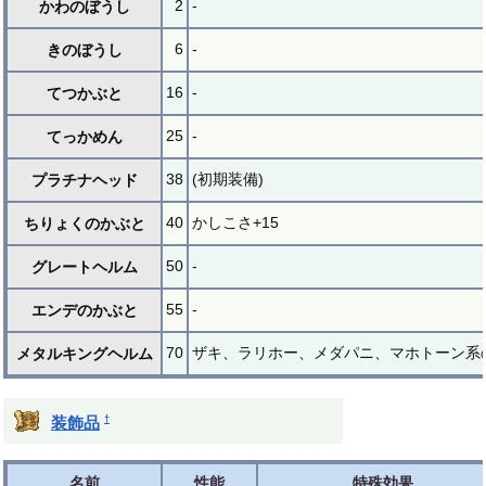
2
-
かわのぼうし
6
-
きのぼうし
16
-
てつかぶと
25
-
てっかめん
38
(初期装備)
プラチナヘッド
40
かしこさ+15
ちりょくのかぶと
50
-
グレートヘルム
55
-
エンデのかぶと
70
ザキ、ラリホー、メダパニ、マホトーン系の
メタルキングヘルム
†
装飾品
名前
性能
特殊効果