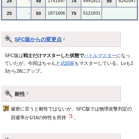
-
1741597
4991822
8242047
24
49
74
99
-
1871606
5121831
25
50
75
SFC版からの変更点
†
SFC版は
戦士だけマスターした状態で
バトルマスター
になっ
ていたが、今回はちゃんと
武闘家
もマスターしている。Lvも2
3から28にアップ。
耐性
†
厳密に言うと耐性ではないが、SFC版では物理攻撃判定の
*1
回避率が1/16の特性を所持
。