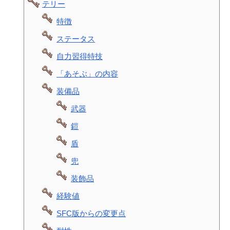
テリー
特徴
ステータス
自力習得特技
「あそぶ」の内容
装備品
武器
鎧
盾
兜
装飾品
経験値
SFC版からの変更点