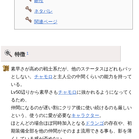
耐性
ネタバレ
関連ページ
特徴
†
素早さが高めの戦士系だが、他のステータスはどれもパッ
としない。
チャモロ
と主人公の中間くらいの能力を持って
いる。
Lv50辺りから素早さも
チャモロ
に抜かれるようになってく
るため、
仲間になるのが遅い割にクリア後に使い続けるのも厳しい
という、使うのに愛が必要な
キャラクター
。
ほとんどの場合ほぼ同時加入となる
ドランゴ
の存在や、初
期装備全部を他の仲間がそのまま流用できる事も、影を薄
くしている感が否めない。