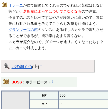
ミレーユ
が居て回復してくれるのでそれほど苦戦はしない
筈だが、
選択肢によってはついてこなくなる
ので注意。
今までのボスと比べてすばやさが段違いに高いので、常に
先に行動される事を考えてこちらも攻撃を仕掛けよう。
グランマーズの館
のタンスにあるほしのカケラで混乱させ
ることができるが、成功率はあまり高くない。
スカラが厄介なので、ダメージが通りにくくなったらすぐ
にルカニで対抗しよう。
北の洞くつ
(上)
†
†
BOSS
：ホラービースト
HP
380
MP
0