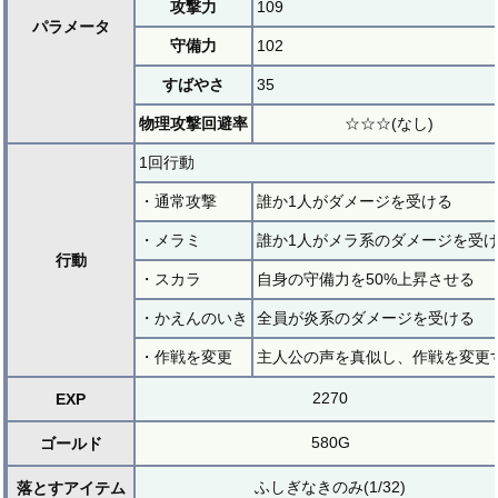
攻撃力
109
パラメータ
守備力
102
すばやさ
35
物理攻撃回避率
☆☆☆(なし)
1回行動
・通常攻撃
誰か1人がダメージを受ける
・メラミ
誰か1人がメラ系のダメージを受
行動
・スカラ
自身の守備力を50%上昇させる
・かえんのいき
全員が炎系のダメージを受ける
・作戦を変更
主人公の声を真似し、作戦を変更
2270
EXP
580G
ゴールド
ふしぎなきのみ(1/32)
落とすアイテム