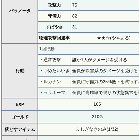
攻撃力
75
パラメータ
守備力
82
すばやさ
31
物理攻撃回避率
★★☆(ややある)
1回行動
・通常攻撃
誰か1人がダメージを受ける
行動
・つめたいいき
全員が吹雪系のダメージを受ける
・ルカナン
全員に守備力の25%低下を試行す
・ラリホーマ
全員に高確率で眠りの状態異常を
165
EXP
210G
ゴールド
ふしぎなきのみ(1/32)
落とすアイテム