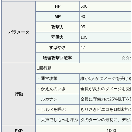
HP
500
MP
90
攻撃力
95
パラメータ
守備力
105
すばやさ
47
物理攻撃回避率
☆☆☆
1回行動
・通常攻撃
誰か1人がダメージを受け
・かえんのいき
全員が炎系のダメージを受
行動
・ルカナン
全員に守備力の25%低下を
・しもべを呼ぶ
きりさきピエロを1体味方
・大声でしもべを呼ぶ
次のターンの最初に、デビ
1000
EXP