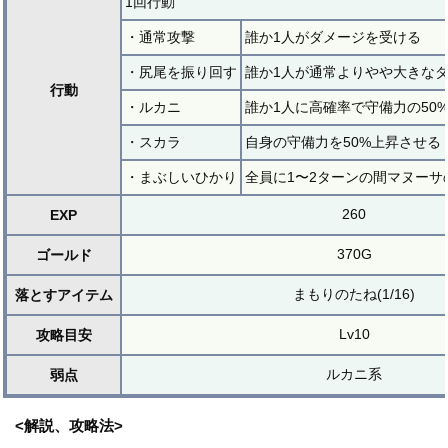
1回行動
・通常攻撃
誰か1人がダメージを受ける
・尻尾を振り回す
誰か1人が通常よりやや大きな
行動
・ルカニ
誰か1人に高確率で守備力の50
・スカラ
自身の守備力を50%上昇させる
・まぶしいひかり
全員に1〜2ターンの間マヌーサ
260
EXP
370G
ゴールド
まもりのたね(1/16)
落とすアイテム
Lv10
攻略目安
ルカニ系
弱点
<解説、攻略法>