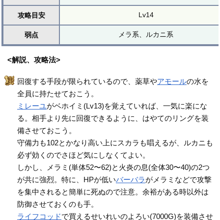
Lv14
攻略目安
メラ系、ルカニ系
弱点
<解説、攻略法>
回復する手段が限られているので、薬草や
アモール
の水を
全員に持たせておこう。
ミレーユ
がベホイミ(Lv13)を覚えていれば、一気に楽にな
る。相手より先に回復できるように、はやてのリングを装
備させておこう。
守備力も102とかなり高い上にスカラも唱えるが、ルカニも
必ず効くのでさほど気にしなくてよい。
しかし、メラミ(単体52〜62)と火炎の息(全体30〜40)の2つ
が共に強烈。特に、HPが低い
バーバラ
がメラミなどで攻撃
を集中されると簡単に死ぬので注意。余裕がある時以外は
防御させておくのも手。
ライフコッド
で買えるせいれいのよろい(7000G)を装備させ