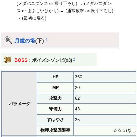
(メダパニダンス or 振り下ろし) → (メダパニダン
ス or まぶしいひかり) → (通常攻撃 or 振り下ろし)
→ (最初に戻る)
月鏡の塔
(下)
†
†
BOSS
：ポイズンゾンビ(x3)
HP
360
MP
20
攻撃力
62
パラメータ
守備力
43
すばやさ
25
物理攻撃回避率
☆☆☆(なし