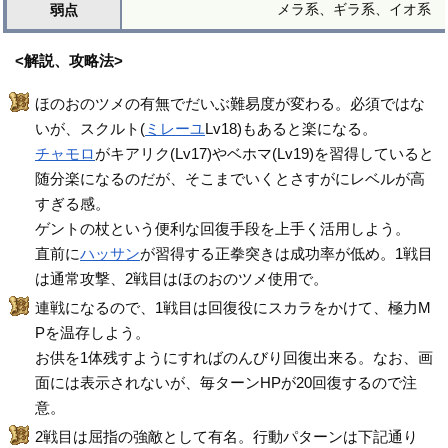
メラ系、ギラ系、イオ系
弱点
<解説、攻略法>
ほのおのツメの有無でだいぶ難易度が変わる。必須ではな
いが、スクルト(
ミレーユ
Lv18)もあると楽になる。
チャモロ
がキアリク(Lv17)やベホマ(Lv19)を習得していると
随分楽になるのだが、そこまでいくとさすがにレベルが高
すぎる感。
ゲントの杖という便利な回復手段を上手く活用しよう。
直前に
ハッサン
が習得する正拳突きは成功率が低め。1戦目
は通常攻撃、2戦目はほのおのツメ使用で。
連戦になるので、1戦目は回復役にスカラをかけて、極力M
Pを温存しよう。
お供を1体残すようにすればのんびり回復出来る。なお、画
面には表示されないが、毎ターンHPが20回復するので注
意。
2戦目は屈指の強敵として有名。行動パターンは下記通り