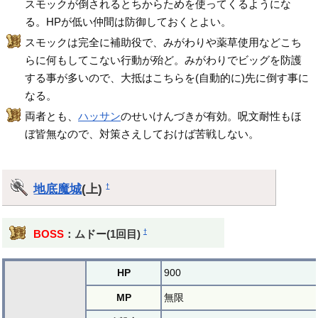
スモックが倒されるとちからためを使ってくるようにな
る。HPが低い仲間は防御しておくとよい。
スモックは完全に補助役で、みがわりや薬草使用などこち
らに何もしてこない行動が殆ど。みがわりでビッグを防護
する事が多いので、大抵はこちらを(自動的に)先に倒す事に
なる。
両者とも、
ハッサン
のせいけんづきが有効。呪文耐性もほ
ぼ皆無なので、対策さえしておけば苦戦しない。
地底魔城
(上)
†
†
BOSS
：ムドー(1回目)
HP
900
MP
無限