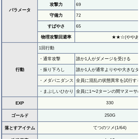
攻撃力
69
パラメータ
守備力
72
すばやさ
65
物理攻撃回避率
★★☆(ややあ
1回行動
・通常攻撃
誰か1人がダメージを受ける
行動
・振り下ろし
誰か1人が通常よりやや大きな
・メダパニダンス
全員に混乱の状態異常を試行す
・まぶしいひかり
全員に1〜2ターンの間マヌーサ
330
EXP
250G
ゴールド
てつのツメ(1/64)
落とすアイテム