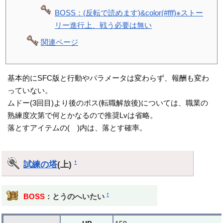
BOSS：(反転で読めます)&color(#fff)※ストー
リー進行上、戦う必要は無い
関連ページ
基本的にSFC版と行動やパラメータは変わらず、報酬も変わ
っていない。
ムドー(3回目)より後のボス(転職解放後)については、職業の
熟練度次第で何とかなるので推奨Lvは省略。
落とすアイテムの( )内は、落とす確率。
試練の塔
(上)
†
†
BOSS
：とうのへいたい