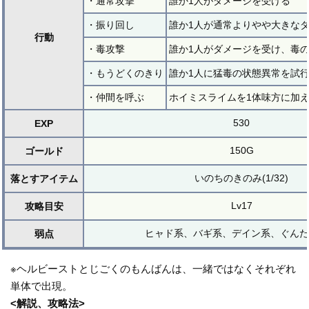
・通常攻撃
誰か1人がダメージを受ける
・振り回し
誰か1人が通常よりやや大きな
行動
・毒攻撃
誰か1人がダメージを受け、毒
・もうどくのきり
誰か1人に猛毒の状態異常を試
・仲間を呼ぶ
ホイミスライムを1体味方に加
530
EXP
150G
ゴールド
いのちのきのみ(1/32)
落とすアイテム
Lv17
攻略目安
ヒャド系、バギ系、デイン系、ぐんた
弱点
※ヘルビーストとじごくのもんばんは、一緒ではなくそれぞれ
単体で出現。
<解説、攻略法>