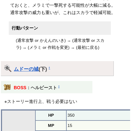
ておくと、メラミで一撃死する可能性が大幅に減る。
通常攻撃の威力も重いが、これはスカラで軽減可能。
行動パターン
(通常攻撃 or かえんのいき) → (通常攻撃 or スカ
ラ) → (メラミ or 作戦を変更) → (最初に戻る)
ムドーの城
(下)
†
†
BOSS
：ヘルビースト
※ストーリー進行上、戦う必要はない
HP
350
MP
15