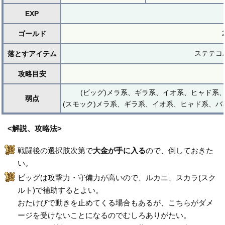
EXP
ゴールド
ステテコパ
落とすアイテム
攻略目安
(ビッグ)メラ系、ギラ系、イオ系、ヒャド系
弱点
(スモック)メラ系、ギラ系、イオ系、ヒャド系、
<解説、攻略法>
戦闘後の選択肢次第で
大金が手に入る
ので、倒しておきた
い。
ビッグは攻撃力・守備力が高いので、ルカニ、スカラ(スク
ルト)で補助するとよい。
おたけびで動きを止めてくる場合もあるが、こちらがダメ
ージを受けないことになるのでむしろありがたい。