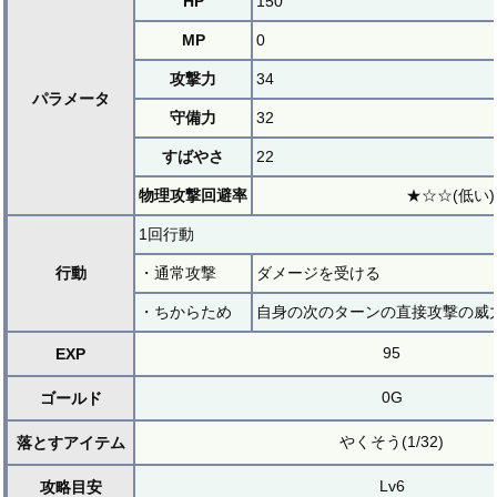
HP
150
MP
0
攻撃力
34
パラメータ
守備力
32
すばやさ
22
物理攻撃回避率
★☆☆(低い)
1回行動
行動
・通常攻撃
ダメージを受ける
・ちからため
自身の次のターンの直接攻撃の威力
95
EXP
0G
ゴールド
やくそう(1/32)
落とすアイテム
Lv6
攻略目安