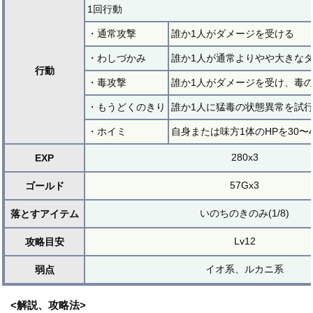
1回行動
・通常攻撃
誰か1人がダメージを受ける
・わしづかみ
誰か1人が通常よりやや大きな
行動
・毒攻撃
誰か1人がダメージを受け、毒
・もうどくのきり
誰か1人に猛毒の状態異常を試
・ホイミ
自身または味方1体のHPを30〜
280x3
EXP
57Gx3
ゴールド
いのちのきのみ(1/8)
落とすアイテム
Lv12
攻略目安
イオ系、ルカニ系
弱点
<解説、攻略法>