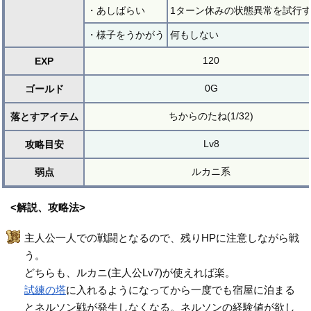
・あしばらい
1ターン休みの状態異常を試行
・様子をうかがう
何もしない
120
EXP
0G
ゴールド
ちからのたね(1/32)
落とすアイテム
Lv8
攻略目安
ルカニ系
弱点
<解説、攻略法>
主人公一人での戦闘となるので、残りHPに注意しながら戦
う。
どちらも、ルカニ(主人公Lv7)が使えれば楽。
試練の塔
に入れるようになってから一度でも宿屋に泊まる
とネルソン戦が発生しなくなる。ネルソンの経験値が欲し