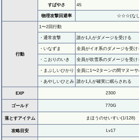
すばやさ
45
物理攻撃回避率
☆☆☆(なし
1〜2回行動
・通常攻撃
誰か1人がダメージを受ける
・いなずま
全員がイオ系のダメージを受け
行動
・こおりのいき
全員が吹雪系のダメージを受け
・まぶしいひかり
全員に1〜2ターンの間マヌーサ
・あやしいひとみ
誰か1人が確実に眠らされる
2300
EXP
770G
ゴールド
まほうのせいすい(1/128)
落とすアイテム
Lv17
攻略目安