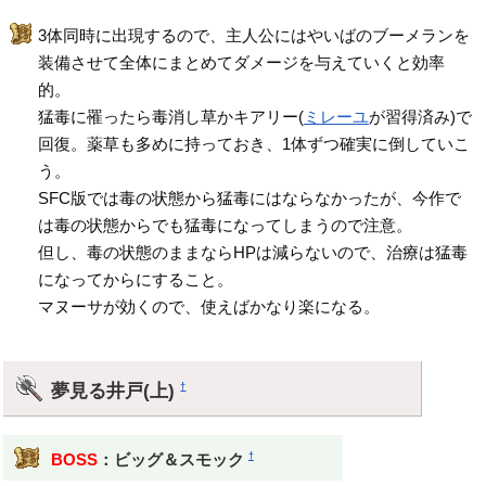
3体同時に出現するので、主人公にはやいばのブーメランを
装備させて全体にまとめてダメージを与えていくと効率
的。
猛毒に罹ったら毒消し草かキアリー(
ミレーユ
が習得済み)で
回復。薬草も多めに持っておき、1体ずつ確実に倒していこ
う。
SFC版では毒の状態から猛毒にはならなかったが、今作で
は毒の状態からでも猛毒になってしまうので注意。
但し、毒の状態のままならHPは減らないので、治療は猛毒
になってからにすること。
マヌーサが効くので、使えばかなり楽になる。
夢見る井戸(上)
†
†
BOSS
：ビッグ＆スモック