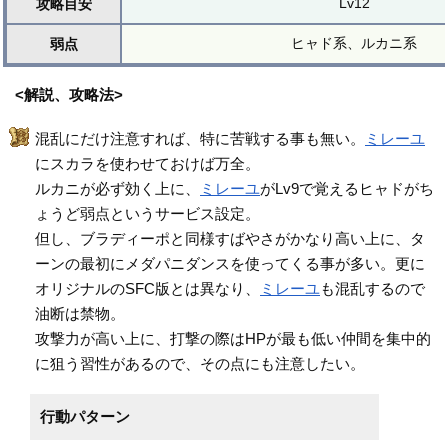
Lv12
攻略目安
ヒャド系、ルカニ系
弱点
<解説、攻略法>
混乱にだけ注意すれば、特に苦戦する事も無い。
ミレーユ
にスカラを使わせておけば万全。
ルカニが必ず効く上に、
ミレーユ
がLv9で覚えるヒャドがち
ょうど弱点というサービス設定。
但し、ブラディーポと同様すばやさがかなり高い上に、タ
ーンの最初にメダパニダンスを使ってくる事が多い。更に
オリジナルのSFC版とは異なり、
ミレーユ
も混乱するので
油断は禁物。
攻撃力が高い上に、打撃の際はHPが最も低い仲間を集中的
に狙う習性があるので、その点にも注意したい。
行動パターン