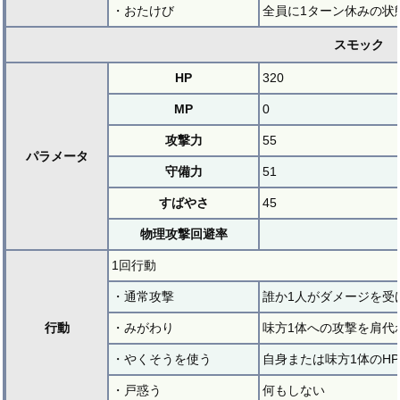
・おたけび
全員に1ターン休みの状
スモック
HP
320
MP
0
攻撃力
55
パラメータ
守備力
51
すばやさ
45
物理攻撃回避率
1回行動
・通常攻撃
誰か1人がダメージを受
行動
・みがわり
味方1体への攻撃を肩代
・やくそうを使う
自身または味方1体のHP
・戸惑う
何もしない