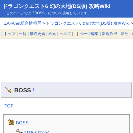
ドラゴンクエスト6 幻の大地(DS版) 攻略Wiki
このページでは「BOSS」について攻略しています。
ZAPAnet総合情報局
>
ドラゴンクエスト6 幻の大地(DS版) 攻略Wiki
>
[
トップ
|
一覧
|
最終更新
|
検索
|
ヘルプ
] [
ページ編集
|
新規作成
|
差分
|
BOSS
†
TOP
BOSS
試練の塔(上)