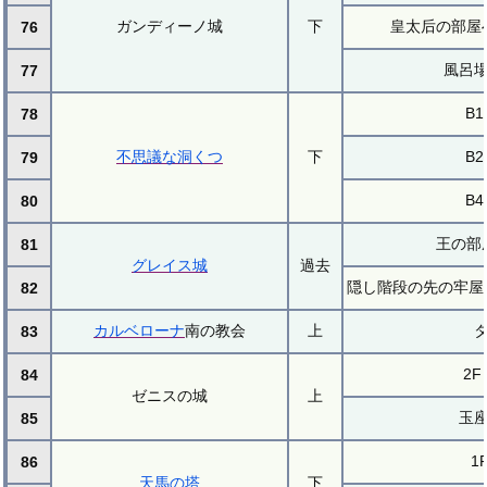
ガンディーノ城
下
皇太后の部屋
76
風呂
77
B1
78
不思議な洞くつ
下
B2
79
B4
80
王の部
81
グレイス城
過去
隠し階段の先の牢屋
82
カルベローナ
南の教会
上
83
2F
84
ゼニスの城
上
玉
85
1
86
天馬の塔
下