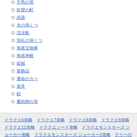
天馬の塔
欲望の町
武器
氷の洞くつ
沈没船
洗礼の洞くつ
海底宝物庫
海底神殿
盗賊
装飾品
運命のカベ
道具
鎧
魔術師の塔
ドラクエ6攻略
ドラクエ7攻略
ドラクエ8攻略
ドラクエ9攻略
ドラクエ11攻略
ドラクエソード攻略
ドラクエモンスターズ ジ
ョーカー攻略
ドラクエモンスターズ ジョーカー2攻略
テリーの