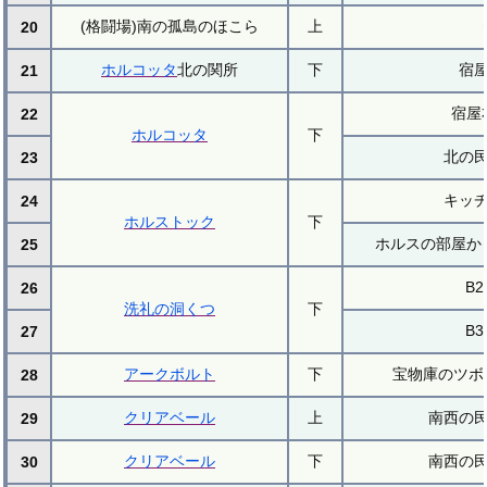
(格闘場)南の孤島のほこら
上
20
ホルコッタ
北の関所
下
宿
21
宿屋
22
ホルコッタ
下
北の
23
キッ
24
ホルストック
下
ホルスの部屋か
25
B2
26
洗礼の洞くつ
下
B3
27
アークボルト
下
宝物庫のツボ
28
クリアベール
上
南西の
29
クリアベール
下
南西の
30