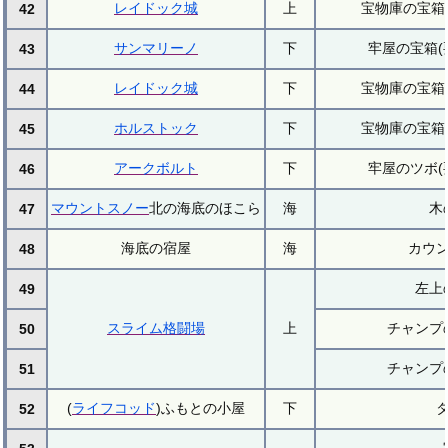
レイドック城
上
宝物庫の宝箱
42
サンマリーノ
下
牢屋の宝箱(
43
レイドック城
下
宝物庫の宝箱
44
ホルストック
下
宝物庫の宝箱
45
アークボルト
下
牢屋のツボ(
46
マウントスノー
北の海底のほこら
海
木
47
海底の宿屋
海
カウ
48
左上
49
スライム格闘場
上
チャンプ
50
チャンプ
51
(
ライフコッド
)ふもとの小屋
下
52