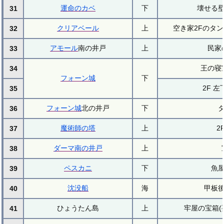
運命のカベ
下
壊せる
31
クリアベール
上
空き家2Fのタン
32
アモール
南の井戸
上
民家
33
王の寝
34
フォーン城
下
2F 
35
フォーン城
北の井戸
下
36
魔術師の塔
上
2
37
ダーマ南の井戸
上
38
ペスカニ
下
魚
39
沈没船
海
甲板
40
ひょうたん島
上
牢屋の宝箱(
41