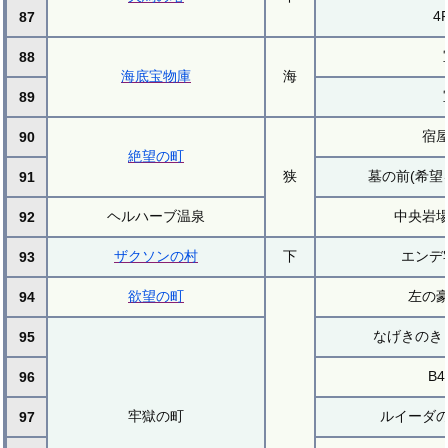
4
87
88
海底宝物庫
海
89
宿
90
絶望の町
狭
墓の前(希望
91
ヘルハーブ温泉
中央岩
92
ザクソンの村
下
エンデ
93
欲望の町
左の
94
なげきのき
95
B4
96
牢獄の町
ルイーダ
97