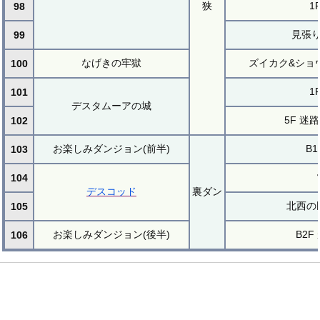
狭
1
98
見張
99
なげきの牢獄
ズイカク&ショ
100
1
101
デスタムーアの城
5F 迷
102
お楽しみダンジョン(前半)
B1
103
104
デスコッド
裏ダン
北西の
105
お楽しみダンジョン(後半)
B2F
106