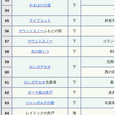
53
やまはだの道
下
54
ライフコッド
下
村長
55
マウントスノー
ふもとの宿
下
56
マウントスノー
下
ゴラン
57
氷の洞くつ
下
B3
58
北西
59
ロンガデセオ
下
西の
60
ロンガデセオ
北墓場
下
墓
61
ダーマ南の井戸
下
道
62
ジャンポルテの館
下
右楽
63
レイドックの井戸
海
64