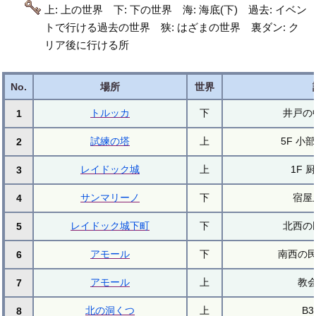
上: 上の世界 下: 下の世界 海: 海底(下) 過去: イベン
トで行ける過去の世界 狭: はざまの世界 裏ダン: ク
リア後に行ける所
No.
場所
世界
トルッカ
下
井戸の
1
試練の塔
上
5F 小
2
レイドック城
上
1F 
3
サンマリーノ
下
宿屋
4
レイドック城下町
下
北西の
5
アモール
下
南西の
6
アモール
上
教
7
北の洞くつ
上
B3
8