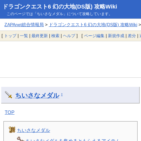
ドラゴンクエスト6 幻の大地(DS版) 攻略Wiki
このページでは「ちいさなメダル」について攻略しています。
ZAPAnet総合情報局
>
ドラゴンクエスト6 幻の大地(DS版) 攻略Wiki
[
トップ
|
一覧
|
最終更新
|
検索
|
ヘルプ
] [
ページ編集
|
新規作成
|
差分
|
ちいさなメダル
†
TOP
ちいさなメダル
ちいさなメダルを集めるともらえるアイテム