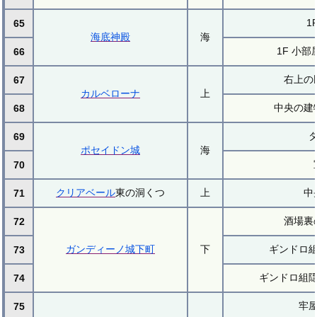
1
65
海底神殿
海
1F 小
66
右上の
67
カルベローナ
上
中央の建
68
69
ポセイドン城
海
70
クリアベール
東の洞くつ
上
中
71
酒場裏
72
ガンディーノ城下町
下
ギンドロ
73
ギンドロ組
74
牢
75