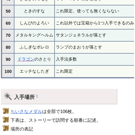
ときのすな
これ限定。使っても無くならない
50
しんぴのよろい
これ以外では宝箱から1つ入手できるのみ
60
メタルキングヘルム
サタンジェネラルが落とす
70
ふしぎなボレロ
ランプのまおうが落とす
80
ドラゴン
のさとり
入手法多数
90
エッチなしたぎ
これ限定
100
入手場所
†
ちいさなメダル
は全部で106枚。
下表は、ストーリーで訪問する順番に記述。
場所の表記