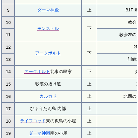
ダーマ神殿
上
B1F
9
教会
10
モンストル
下
教会左の
11
2
12
アークボルト
下
訓練
13
アークボルト
北東の民家
下
14
砂漠の抜け道
上
15
カルカド
上
北西の
16
ひょうたん島 内部
上
17
ライフコッド
東の孤島の小屋
上
18
ダーマ神殿
南の小屋
上
19