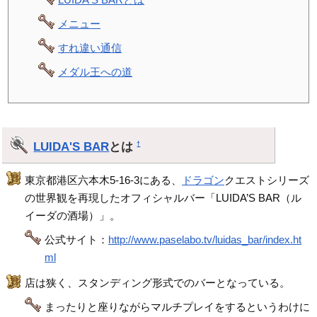
メニュー
すれ違い通信
メダル王への道
LUIDA'S BAR
とは
†
東京都港区六本木5-16-3にある、
ドラゴン
クエストシリーズ
の世界観を再現したオフィシャルバー「LUIDA’S BAR（ル
イーダの酒場）」。
公式サイト：
http://www.paselabo.tv/luidas_bar/index.ht
ml
店は狭く、スタンディング形式でのバーとなっている。
まったりと座りながらマルチプレイをするというわけに