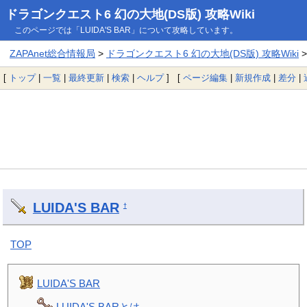
ドラゴンクエスト6 幻の大地(DS版) 攻略Wiki
このページでは「LUIDA'S BAR」について攻略しています。
ZAPAnet総合情報局
>
ドラゴンクエスト6 幻の大地(DS版) 攻略Wiki
>
[
トップ
|
一覧
|
最終更新
|
検索
|
ヘルプ
] [
ページ編集
|
新規作成
|
差分
|
LUIDA'S BAR
†
TOP
LUIDA'S BAR
LUIDA'S BARとは