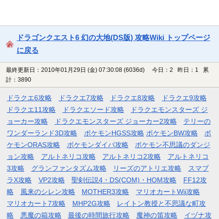
ドラゴンクエスト6 幻の大地(DS版) 攻略Wiki トップページ
に戻る
最終更新日：2010年01月29日 (金) 07:30:08
(6036d)
今日：2 昨日：1 累
計：3890
ドラクエ6攻略
ドラクエ7攻略
ドラクエ8攻略
ドラクエ9攻略
ドラクエ11攻略
ドラクエソード攻略
ドラクエモンスターズ ジ
ョーカー攻略
ドラクエモンスターズ ジョーカー2攻略
テリーの
ワンダーランド3D攻略
ポケモンHGSS攻略
ポケモンBW攻略
ポ
ケモンORAS攻略
ポケモンダイパ攻略
ポケモン不思議のダンジ
ョン攻略
アルトネリコ攻略
アルトネリコ2攻略
アルトネリコ
3攻略
グランファンタズム攻略
リーズのアトリエ攻略
スマブ
ラX攻略
VP2攻略
聖剣伝説4・DS(COM)・HOM攻略
FF12攻
略
風来のシレン攻略
MOTHER3攻略
マリオカートWii攻略
マリオカート7攻略
MHP2G攻略
レイトン教授と不思議な町攻
略
悪魔の箱攻略
最後の時間旅行攻略
魔神の笛攻略
イヅナ攻