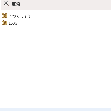
宝箱
†
うつくしそう
150G