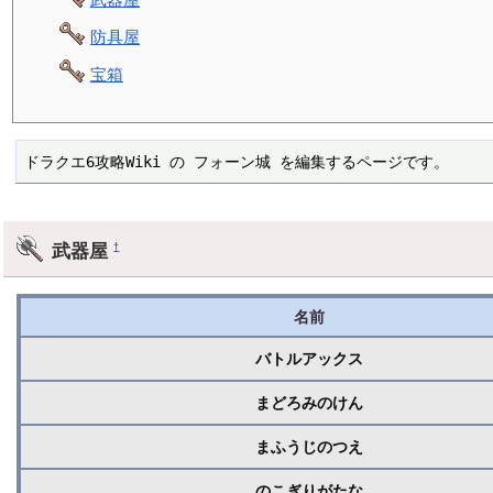
防具屋
宝箱
ドラクエ6攻略Wiki の フォーン城 を編集するページです。
武器屋
†
名前
バトルアックス
まどろみのけん
まふうじのつえ
のこぎりがたな