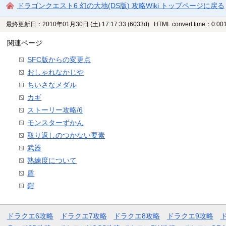
ドラゴンクエスト6 幻の大地(DS版) 攻略Wiki トップページに戻る
最終更新日：2010年01月30日 (土) 17:17:33
(6033d)
HTML convert time：0.001
関連ページ
SFC版からの変更点
おしゃれなかじや
ちいさなメダル
カギ
ストーリー攻略/6
モンスターずかん
取り返しのつかない要素
武器
熟練度について
盾
鎧
ドラクエ6攻略
ドラクエ7攻略
ドラクエ8攻略
ドラクエ9攻略