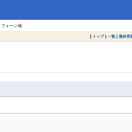
> フォーン城
[
トップ
|
一覧
|
最終更