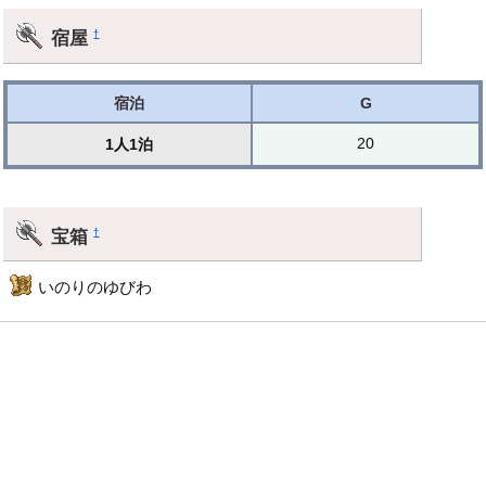
宿屋
†
宿泊
G
20
1人1泊
宝箱
†
いのりのゆびわ