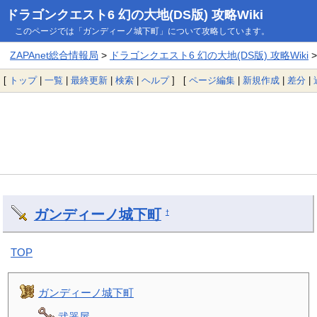
ドラゴンクエスト6 幻の大地(DS版) 攻略Wiki
このページでは「ガンディーノ城下町」について攻略しています。
ZAPAnet総合情報局
>
ドラゴンクエスト6 幻の大地(DS版) 攻略Wiki
[
トップ
|
一覧
|
最終更新
|
検索
|
ヘルプ
] [
ページ編集
|
新規作成
|
差分
|
ガンディーノ城下町
†
TOP
ガンディーノ城下町
武器屋