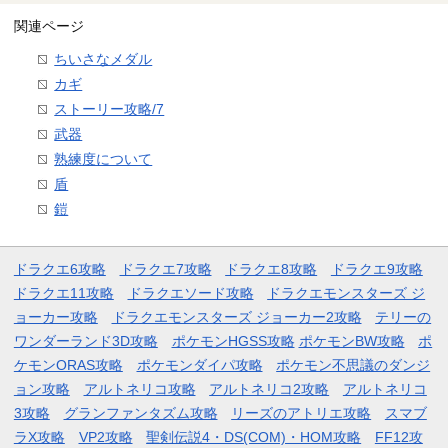
関連ページ
ちいさなメダル
カギ
ストーリー攻略/7
武器
熟練度について
盾
鎧
ドラクエ6攻略
ドラクエ7攻略
ドラクエ8攻略
ドラクエ9攻略
ドラクエ11攻略
ドラクエソード攻略
ドラクエモンスターズ ジ
ョーカー攻略
ドラクエモンスターズ ジョーカー2攻略
テリーの
ワンダーランド3D攻略
ポケモンHGSS攻略
ポケモンBW攻略
ポ
ケモンORAS攻略
ポケモンダイパ攻略
ポケモン不思議のダンジ
ョン攻略
アルトネリコ攻略
アルトネリコ2攻略
アルトネリコ
3攻略
グランファンタズム攻略
リーズのアトリエ攻略
スマブ
ラX攻略
VP2攻略
聖剣伝説4・DS(COM)・HOM攻略
FF12攻