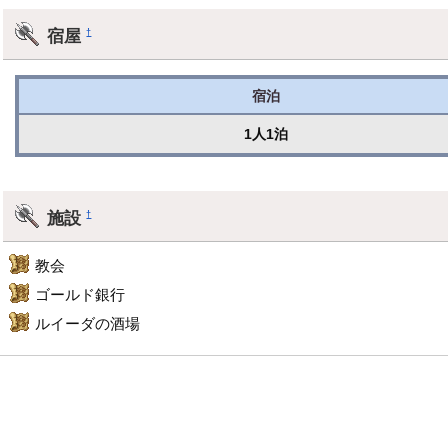
宿屋
†
宿泊
1人1泊
施設
†
教会
ゴールド銀行
ルイーダの酒場