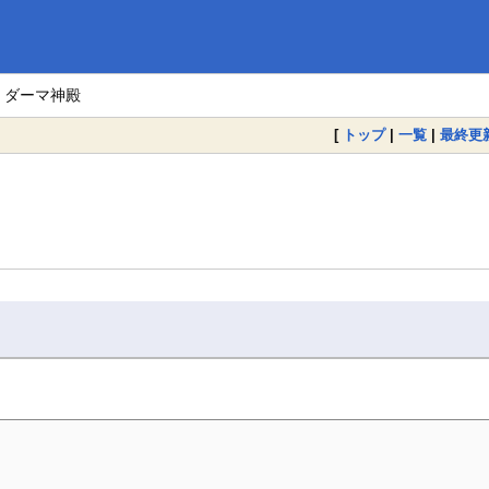
> ダーマ神殿
[
トップ
|
一覧
|
最終更