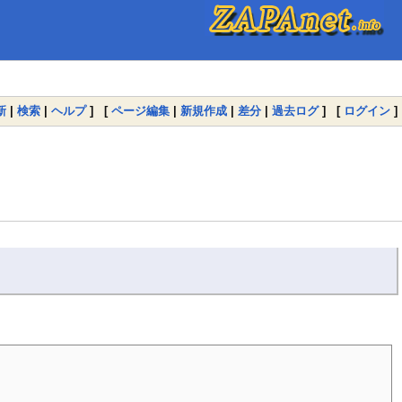
新
|
検索
|
ヘルプ
] [
ページ編集
|
新規作成
|
差分
|
過去ログ
] [
ログイン
]