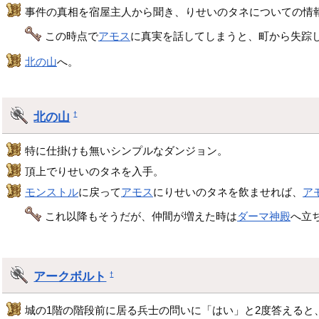
事件の真相を宿屋主人から聞き、りせいのタネについての情
この時点で
アモス
に真実を話してしまうと、町から失踪
北の山
へ。
北の山
†
特に仕掛けも無いシンプルなダンジョン。
頂上でりせいのタネを入手。
モンストル
に戻って
アモス
にりせいのタネを飲ませれば、
ア
これ以降もそうだが、仲間が増えた時は
ダーマ神殿
へ立
アークボルト
†
城の1階の階段前に居る兵士の問いに「はい」と2度答えると