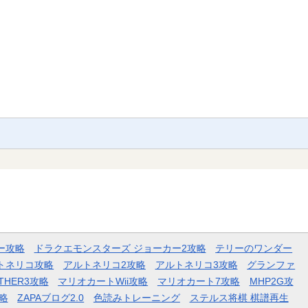
ー攻略
ドラクエモンスターズ ジョーカー2攻略
テリーのワンダー
トネリコ攻略
アルトネリコ2攻略
アルトネリコ3攻略
グランファ
THER3攻略
マリオカートWii攻略
マリオカート7攻略
MHP2G攻
略
ZAPAブログ2.0
色読みトレーニング
ステルス将棋 棋譜再生