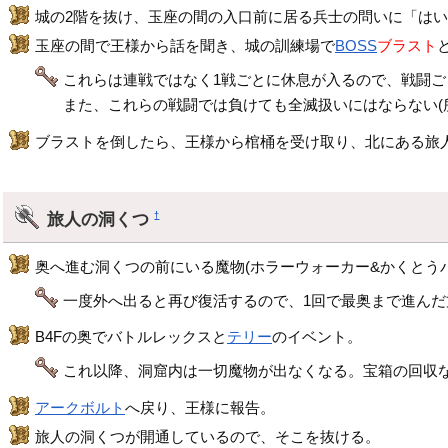
城の2階を抜け、玉座の間の入口前に居る兵士の問いに「は
玉座の間で王様から話を聞き、城の訓練場で
BOSS
ブラスト
これらは連戦ではなく1戦ごとに休息が入るので、戦闘
また、これらの戦闘では負けても全滅扱いにはならない(
ブラストを倒したら、王様から棺桶を受け取り、北にある旅
旅人の洞くつ
†
奥へ進む洞くつの前にいる魔物(ホラーウォーカー&かくとう
一度外へ出ると再び復活するので、1回で最奥まで進んだ
B4Fの奥でバトルレックスと
テリー
のイベント。
これ以降、洞窟内は一切魔物が出なくなる。宝箱の回収
アークボルト
へ戻り、王様に報告。
旅人の洞くつが開通しているので、そこを抜ける。