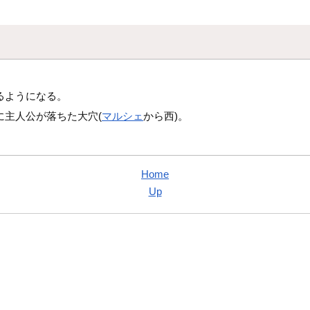
るようになる。
に主人公が落ちた大穴(
マルシェ
から西)。
Home
Up