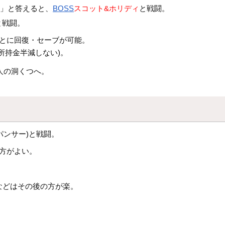
い」と答えると、
BOSS
スコット&ホリディ
と戦闘。
と戦闘。
ごとに回復・セーブが可能。
所持金半減しない)。
人の洞くつへ。
パンサー)と戦闘。
方がよい。
などはその後の方が楽。