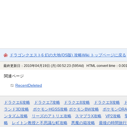
ドラゴンクエスト6 幻の大地(DS版) 攻略Wiki トップページに戻る
最終更新日：2010年04月19日 (月) 00:52:23
(5954d)
HTML convert time：0.001
関連ページ
RecentDeleted
ドラクエ6攻略
ドラクエ7攻略
ドラクエ8攻略
ドラクエ9攻略
ランド3D攻略
ポケモンHGSS攻略
ポケモンBW攻略
ポケモンOR
ンタズム攻略
リーズのアトリエ攻略
スマブラX攻略
VP2攻略
略
レイトン教授と不思議な町攻略
悪魔の箱攻略
最後の時間旅行