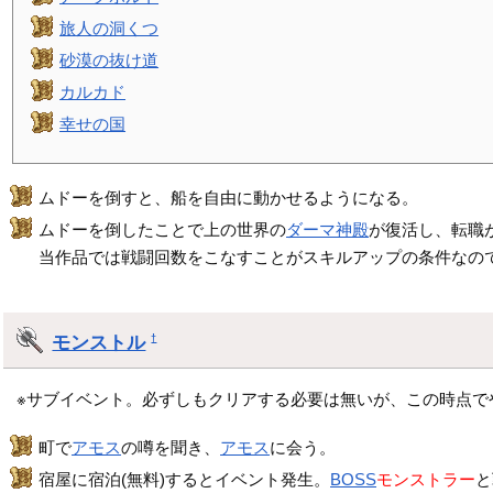
旅人の洞くつ
砂漠の抜け道
カルカド
幸せの国
ムドーを倒すと、船を自由に動かせるようになる。
ムドーを倒したことで上の世界の
ダーマ神殿
が復活し、転職
当作品では戦闘回数をこなすことがスキルアップの条件なの
モンストル
†
※サブイベント。必ずしもクリアする必要は無いが、この時点で
町で
アモス
の噂を聞き、
アモス
に会う。
宿屋に宿泊(無料)するとイベント発生。
BOSS
モンストラー
と