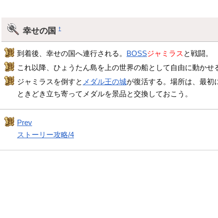
幸せの国
†
到着後、幸せの国へ連行される。
BOSS
ジャミラス
と戦闘。
これ以降、ひょうたん島を上の世界の船として自由に動かせ
ジャミラスを倒すと
メダル王の城
が復活する。場所は、最初
ときどき立ち寄ってメダルを景品と交換しておこう。
Prev
ストーリー攻略/4