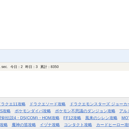
 sec.
今日：2 昨日：3 累計：8350
ドラクエ11攻略
ドラクエソード攻略
ドラクエモンスターズ ジョーカ
AS攻略
ポケモンダイパ攻略
ポケモン不思議のダンジョン攻略
アル
聖剣伝説4・DS(COM)・HOM攻略
FF12攻略
風来のシレン攻略
MO
攻略
魔神の笛攻略
イヅナ攻略
コンタクト攻略
カードヒーロー攻