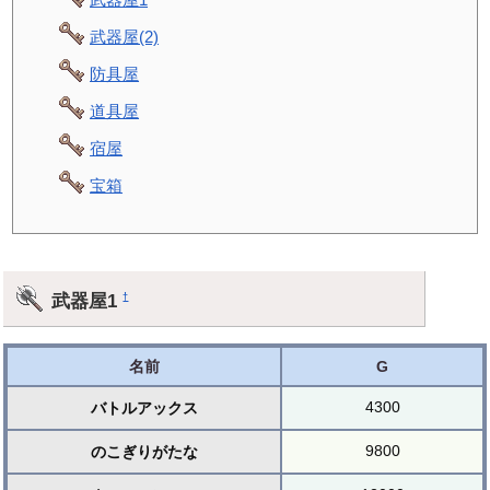
武器屋(2)
防具屋
道具屋
宿屋
宝箱
武器屋1
†
名前
G
4300
バトルアックス
9800
のこぎりがたな