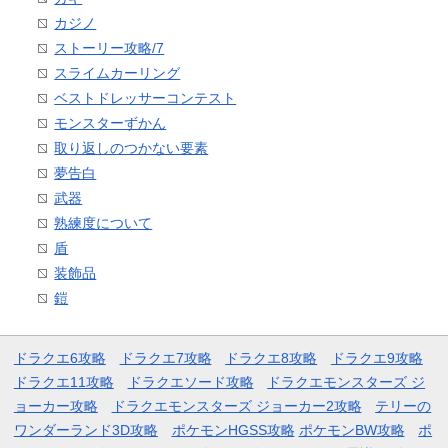
カジノ
ストーリー攻略/7
スライムカーリング
ベストドレッサーコンテスト
モンスターずかん
取り返しのつかない要素
夢告白
武器
熟練度について
盾
装飾品
鎧
ドラクエ6攻略
ドラクエ7攻略
ドラクエ8攻略
ドラクエ9攻略
ドラクエ11攻略
ドラクエソード攻略
ドラクエモンスターズ ジ
ョーカー攻略
ドラクエモンスターズ ジョーカー2攻略
テリーの
ワンダーランド3D攻略
ポケモンHGSS攻略
ポケモンBW攻略
ポ