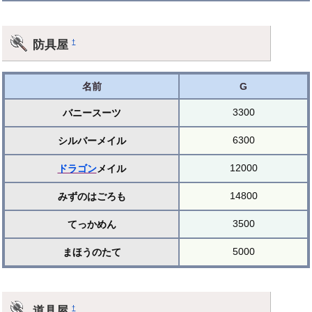
防具屋
†
名前
G
3300
バニースーツ
6300
シルバーメイル
12000
ドラゴン
メイル
14800
みずのはごろも
3500
てっかめん
5000
まほうのたて
道具屋
†