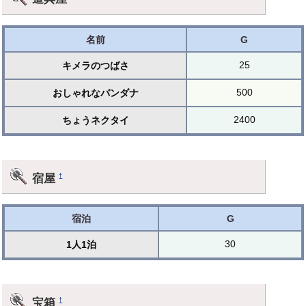
名前
G
25
キメラのつばさ
500
おしゃれなバンダナ
2400
ちょうネクタイ
宿屋
†
宿泊
G
30
1人1泊
宝箱
†