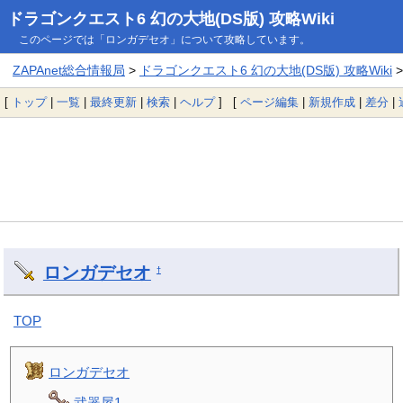
ドラゴンクエスト6 幻の大地(DS版) 攻略Wiki
このページでは「ロンガデセオ」について攻略しています。
ZAPAnet総合情報局
>
ドラゴンクエスト6 幻の大地(DS版) 攻略Wiki
[
トップ
|
一覧
|
最終更新
|
検索
|
ヘルプ
] [
ページ編集
|
新規作成
|
差分
|
ロンガデセオ
†
TOP
ロンガデセオ
武器屋1