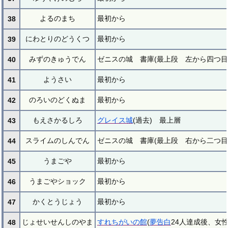
よるのまち
最初から
38
にわとりのどうくつ
最初から
39
みずのきゅうでん
ゼニスの城 書庫(最上段 左から四つ目
40
ようさい
最初から
41
のろいのどくぬま
最初から
42
もえさかるしろ
グレイス城
(過去) 最上層
43
スライムのしんでん
ゼニスの城 書庫(最上段 右から二つ目
44
うまごや
最初から
45
うまごやショック
最初から
46
かくとうじょう
最初から
47
じょせいせんしのやま
すれちがいの館
(
夢告白
24人達成後、女
48