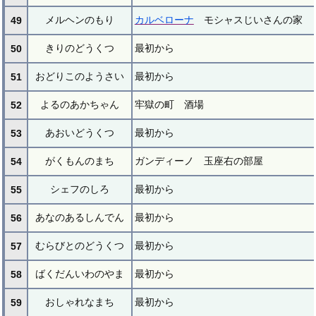
メルヘンのもり
カルベローナ
モシャスじいさんの家
49
きりのどうくつ
最初から
50
おどりこのようさい
最初から
51
よるのあかちゃん
牢獄の町 酒場
52
あおいどうくつ
最初から
53
がくもんのまち
ガンディーノ 玉座右の部屋
54
シェフのしろ
最初から
55
あなのあるしんでん
最初から
56
むらびとのどうくつ
最初から
57
ばくだんいわのやま
最初から
58
おしゃれなまち
最初から
59