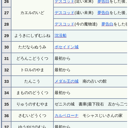
デスコッド
(近い未来)
夢告白
をした後
26
カエルのいど
デスコッド
(遠い未来)
夢告白
をした後
27
デスコッド
(今の魔物達)
夢告白
をした
28
ようきにしずむふね
沈没船
29
ただならぬうみ
ポセイドン城
30
どろんこどうくつ
最初から
31
トロルのやま
最初から
32
たんこう
メダル王の城
南の占いの館
33
まもののどうくつ
最初から
34
りゅうのすむやま
ゼニスの城 書庫(最下段右 左から二つ
35
さむいどうくつ
カルベローナ
モシャスじいさんの家
36
ゆうやけのむら
最初から
37