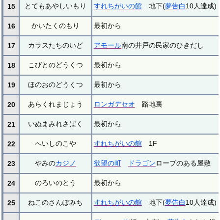
とてもあやしいもり
すれちがいの館
地下(
夢告白
10人達成)
15
かいたくのもり
最初から
16
カラスたちのいど
アモール
南の井戸の民家のひきだし
17
こびとのどうくつ
最初から
18
ほのおのどうくつ
最初から
19
あらくれまじょう
ロンガデセオ
路地裏
20
いぬまみれさばく
最初から
21
へいしのこや
すれちがいの館
1F
22
やみの
カジノ
欲望の町
ドラゴン
ローブのある屋敷
23
のろいのとう
最初から
24
ねこのさんぽみち
すれちがいの館
地下(
夢告白
10人達成)
25