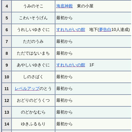
うみのそこ
海底神殿
東の小屋
4
こわいそうげん
最初から
5
うれしいゆきぐに
すれちがいの館
地下(
夢告白
10人達成)
6
ただのうみ
最初から
7
ただではないまち
最初から
8
あやしいゆきぐに
すれちがいの館
1F
9
しのさばく
最初から
10
レベルアップ
のとう
最初から
11
おどりのどうくつ
最初から
12
のどかなむら
最初から
13
ゆきふるもり
最初から
14