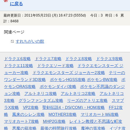
に戻る
最終更新日：2011年05月23日 (月) 16:47:23
(5555d)
今日：3 昨日：6 累
計：8468
関連ページ
すれちがいの館
ドラクエ6攻略
ドラクエ7攻略
ドラクエ8攻略
ドラクエ9攻略
ドラクエ11攻略
ドラクエソード攻略
ドラクエモンスターズ ジ
ョーカー攻略
ドラクエモンスターズ ジョーカー2攻略
テリーの
ワンダーランド3D攻略
ポケモンHGSS攻略
ポケモンBW攻略
ポ
ケモンORAS攻略
ポケモンダイパ攻略
ポケモン不思議のダンジ
ョン攻略
アルトネリコ攻略
アルトネリコ2攻略
アルトネリコ
3攻略
グランファンタズム攻略
リーズのアトリエ攻略
スマブ
ラX攻略
VP2攻略
聖剣伝説4・DS(COM)・HOM攻略
FF12攻
略
風来のシレン攻略
MOTHER3攻略
マリオカートWii攻略
マリオカート7攻略
MHP2G攻略
レイトン教授と不思議な町攻
略
悪魔の箱攻略
最後の時間旅行攻略
魔神の笛攻略
イヅナ攻