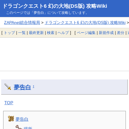
ドラゴンクエスト6 幻の大地(DS版) 攻略Wiki
このページでは「夢告白」について攻略しています。
ZAPAnet総合情報局
>
ドラゴンクエスト6 幻の大地(DS版) 攻略Wiki
>
[
トップ
|
一覧
|
最終更新
|
検索
|
ヘルプ
] [
ページ編集
|
新規作成
|
差分
|
夢告白
†
TOP
夢告白
場所