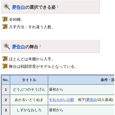
夢告白
の選択できる姿
†
全60種。
入手方法：すれ違う人数。
夢告白
の舞台
†
ほとんどは本棚から入手。
舞台は戦闘背景がモデルとなっている。
No.
タイトル
条件・詳
どうぶつのそうげん
最初から
1
あかるいどくぬま
すれちがいの館
地下(
夢告白
10人達成)
2
しずかなおしろ
最初から
3