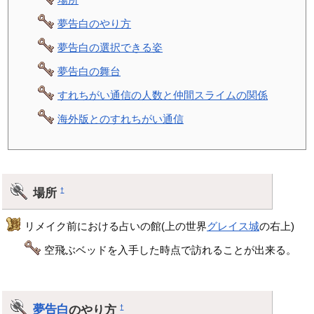
夢告白のやり方
夢告白の選択できる姿
夢告白の舞台
すれちがい通信の人数と仲間スライムの関係
海外版とのすれちがい通信
場所
†
リメイク前における占いの館(上の世界
グレイス城
の右上)
空飛ぶベッドを入手した時点で訪れることが出来る。
夢告白
のやり方
†