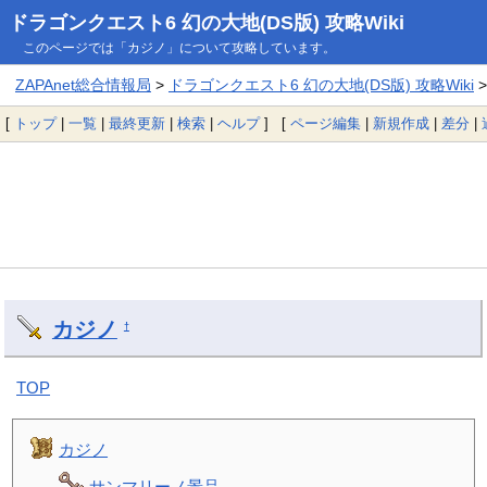
ドラゴンクエスト6 幻の大地(DS版) 攻略Wiki
このページでは「カジノ」について攻略しています。
ZAPAnet総合情報局
>
ドラゴンクエスト6 幻の大地(DS版) 攻略Wiki
>
[
トップ
|
一覧
|
最終更新
|
検索
|
ヘルプ
] [
ページ編集
|
新規作成
|
差分
|
カジノ
†
TOP
カジノ
サンマリーノ景品