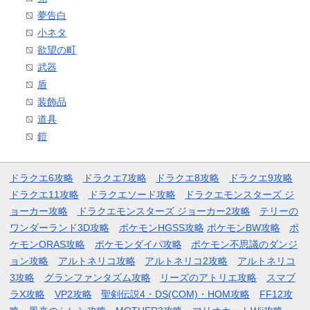
夢告白
小ネタ
欲望の町
武器
盾
装飾品
道具
鎧
ドラクエ6攻略
ドラクエ7攻略
ドラクエ8攻略
ドラクエ9攻略
ドラクエ11攻略
ドラクエソード攻略
ドラクエモンスターズ ジ
ョーカー攻略
ドラクエモンスターズ ジョーカー2攻略
テリーの
ワンダーランド3D攻略
ポケモンHGSS攻略
ポケモンBW攻略
ポ
ケモンORAS攻略
ポケモンダイパ攻略
ポケモン不思議のダンジ
ョン攻略
アルトネリコ攻略
アルトネリコ2攻略
アルトネリコ
3攻略
グランファンタズム攻略
リーズのアトリエ攻略
スマブ
ラX攻略
VP2攻略
聖剣伝説4・DS(COM)・HOM攻略
FF12攻