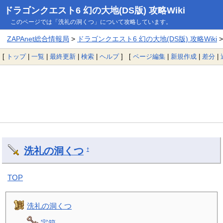
ドラゴンクエスト6 幻の大地(DS版) 攻略Wiki
このページでは「洗礼の洞くつ」について攻略しています。
ZAPAnet総合情報局
>
ドラゴンクエスト6 幻の大地(DS版) 攻略Wiki
[
トップ
|
一覧
|
最終更新
|
検索
|
ヘルプ
] [
ページ編集
|
新規作成
|
差分
|
洗礼の洞くつ
†
TOP
洗礼の洞くつ
宝箱