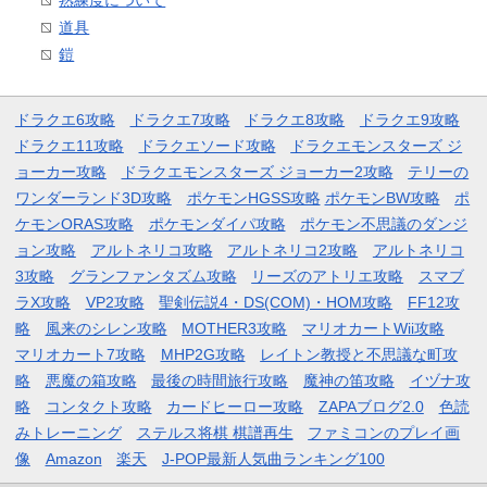
熟練度について
道具
鎧
ドラクエ6攻略
ドラクエ7攻略
ドラクエ8攻略
ドラクエ9攻略
ドラクエ11攻略
ドラクエソード攻略
ドラクエモンスターズ ジ
ョーカー攻略
ドラクエモンスターズ ジョーカー2攻略
テリーの
ワンダーランド3D攻略
ポケモンHGSS攻略
ポケモンBW攻略
ポ
ケモンORAS攻略
ポケモンダイパ攻略
ポケモン不思議のダンジ
ョン攻略
アルトネリコ攻略
アルトネリコ2攻略
アルトネリコ
3攻略
グランファンタズム攻略
リーズのアトリエ攻略
スマブ
ラX攻略
VP2攻略
聖剣伝説4・DS(COM)・HOM攻略
FF12攻
略
風来のシレン攻略
MOTHER3攻略
マリオカートWii攻略
マリオカート7攻略
MHP2G攻略
レイトン教授と不思議な町攻
略
悪魔の箱攻略
最後の時間旅行攻略
魔神の笛攻略
イヅナ攻
略
コンタクト攻略
カードヒーロー攻略
ZAPAブログ2.0
色読
みトレーニング
ステルス将棋 棋譜再生
ファミコンのプレイ画
像
Amazon
楽天
J-POP最新人気曲ランキング100