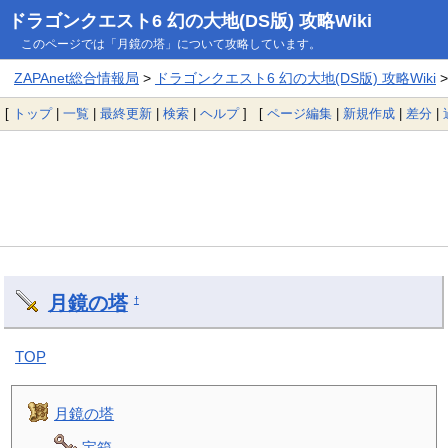
ドラゴンクエスト6 幻の大地(DS版) 攻略Wiki
このページでは「月鏡の塔」について攻略しています。
ZAPAnet総合情報局
>
ドラゴンクエスト6 幻の大地(DS版) 攻略Wiki
>
[
トップ
|
一覧
|
最終更新
|
検索
|
ヘルプ
] [
ページ編集
|
新規作成
|
差分
|
月鏡の塔
†
TOP
月鏡の塔
宝箱