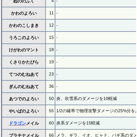
4
-
ぬののふく
11
-
かわのよろい
12
-
かわのこしまき
15
-
うろこのよろい
18
-
けがわのマント
19
-
くさりかたびら
23
-
てつのむねあて
36
-
ぎんのむねあて
50
炎、吹雪系のダメージを10軽減
あつでのよろい
55
1/2の確率で物理攻撃ダメージの25%分を
やいばのよろい
60
炎系ダメージを15軽減
ドラゴン
メイル
66
メラ、ギラ、イオ、ヒャド、バギ系のダメ
プラチナメイル