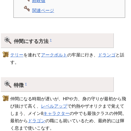
経験値
関連ページ
仲間にする方法
†
テリー
を連れて
アークボルト
の牢屋に行き、
ドランゴ
と話
す。
特徴
†
仲間になる時期が遅いが、HPや力、身の守りが最初から飛
び抜けて高く、
レベルアップ
で灼熱やザオリクまで覚えて
しまう、メイン8
キャラクター
の中でも最強クラスの仲間。
最初から
ドラゴン
の職にも就いているため、最終的には輝
く息まで使いこなす。