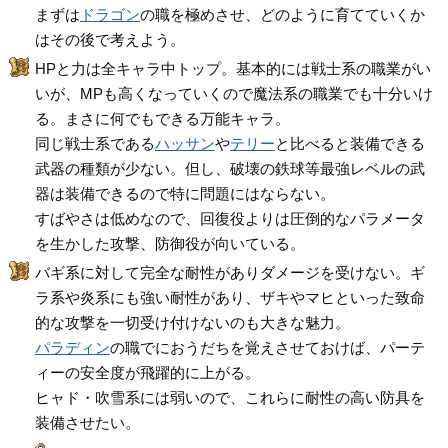
まずは
ドラゴン
の職を極めさせ、どのように育てていくか
はその後で考えよう。
HPと力は全キャラ中トップ。基本的には戦士系の職業がい
いが、MPも高くなっていくので魔法系の職業でも十分いけ
る。まさに何でもできる万能キャラ。
同じ戦士系である
ハッサン
や
テリー
と比べると装備できる
武器の種類が少ない。但し、破壊の鉄球等最強レベルの武
器は装備できるので特に問題にはならない。
すばやさは低めなので、回復役よりは圧倒的なパラメータ
を生かした攻撃、防御役が向いている。
バギ系に対して完全な耐性がありダメージを受けない。ギ
ラ系や炎系にも強い耐性があり、ザキやマヒといった致命
的な攻撃を一切受け付けないのも大きな魅力。
パラディン
の職でにおうだちを覚えさせておけば、パーテ
ィーの安全度が飛躍的に上がる。
ヒャド・吹雪系には弱いので、これらに耐性の高い防具を
装備させたい。