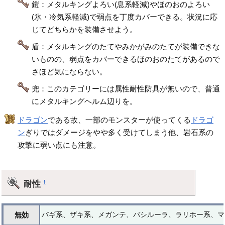
鎧：メタルキングよろい(息系軽減)やほのおのよろい
(氷・冷気系軽減)で弱点を丁度カバーできる。状況に応
じてどちらかを装備させよう。
盾：メタルキングのたてやみかがみのたてが装備できな
いものの、弱点をカバーできるほのおのたてがあるので
さほど気にならない。
兜：このカテゴリーには属性耐性防具が無いので、普通
にメタルキングヘルム辺りを。
ドラゴン
である故、一部のモンスターが使ってくる
ドラゴ
ン
ぎりではダメージをやや多く受けてしまう他、岩石系の
攻撃に弱い点にも注意。
耐性
†
バギ系、ザキ系、メガンテ、バシルーラ、ラリホー系、マ
無効