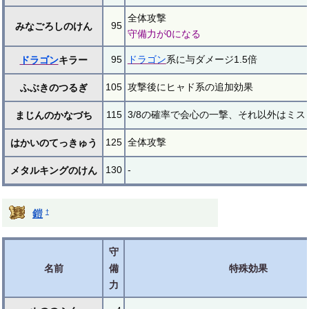
全体攻撃
95
みなごろしのけん
守備力が0になる
95
ドラゴン
系に与ダメージ1.5倍
ドラゴン
キラー
105
攻撃後にヒャド系の追加効果
ふぶきのつるぎ
115
3/8の確率で会心の一撃、それ以外はミス
まじんのかなづち
125
全体攻撃
はかいのてっきゅう
130
-
メタルキングのけん
†
鎧
守
名前
備
特殊効果
力