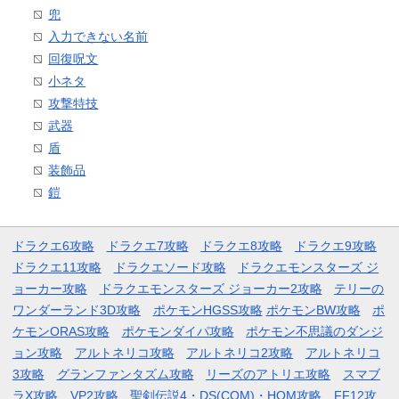
兜
入力できない名前
回復呪文
小ネタ
攻撃特技
武器
盾
装飾品
鎧
ドラクエ6攻略
ドラクエ7攻略
ドラクエ8攻略
ドラクエ9攻略
ドラクエ11攻略
ドラクエソード攻略
ドラクエモンスターズ ジ
ョーカー攻略
ドラクエモンスターズ ジョーカー2攻略
テリーの
ワンダーランド3D攻略
ポケモンHGSS攻略
ポケモンBW攻略
ポ
ケモンORAS攻略
ポケモンダイパ攻略
ポケモン不思議のダンジ
ョン攻略
アルトネリコ攻略
アルトネリコ2攻略
アルトネリコ
3攻略
グランファンタズム攻略
リーズのアトリエ攻略
スマブ
ラX攻略
VP2攻略
聖剣伝説4・DS(COM)・HOM攻略
FF12攻