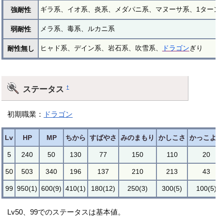
ギラ系、イオ系、炎系、メダパニ系、マヌーサ系、1ター
強耐性
メラ系、毒系、ルカニ系
弱耐性
ヒャド系、デイン系、岩石系、吹雪系、
ドラゴン
ぎり
耐性無し
ステータス
†
初期職業：
ドラゴン
Lv
HP
MP
ちから
すばやさ
みのまもり
かしこさ
かっこよ
5
240
50
130
77
150
110
20
50
503
340
196
137
210
213
43
99
950(1)
600(9)
410(1)
180(12)
250(3)
300(5)
100(5)
Lv50、99でのステータスは基本値。