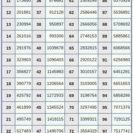
173650
876682
2509248
5370926
11
36
61
86
201881
912128
2586446
5536891
12
37
62
87
230994
950897
2666056
5708692
13
38
63
88
261016
993300
2748153
5885861
14
39
64
89
291976
1039678
2832815
6068566
15
40
65
90
323903
1090403
2920122
6256980
16
41
66
91
356827
1145883
3010157
6451281
17
42
67
92
390779
1206564
3103005
6651653
18
43
68
93
425792
1272933
3198754
6858286
19
44
69
94
461899
1345524
3297495
7071376
20
45
70
95
495749
1418115
3399321
7291125
21
46
71
96
527483
1490706
3504329
7517741
22
47
72
97