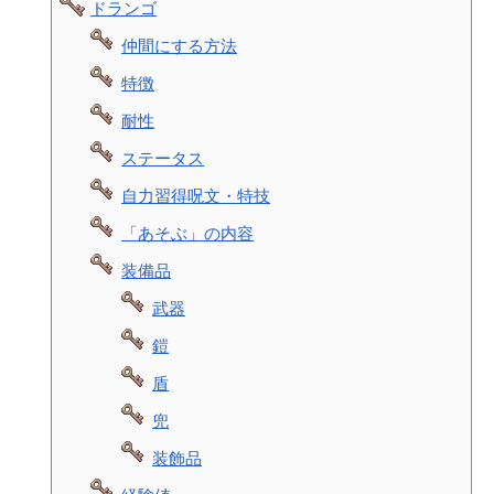
ドランゴ
仲間にする方法
特徴
耐性
ステータス
自力習得呪文・特技
「あそぶ」の内容
装備品
武器
鎧
盾
兜
装飾品