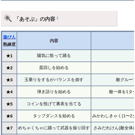
「あそぶ」の内容
†
遊び人
内容
熟練度
陽気に歌って踊る
★1
皿回しを始める
★2
玉乗りをするがバランスを崩す
敵グルー
★3
弾き語りを始める
敵一体を1タ
★4
コインを投げて裏表を当てる
★5
タップダンスを始める
みかわしきゃく(1〜2
★6
めちゃくちゃに踊って武器を振り回す
さみだれけん(敵全体
★7