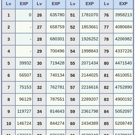
Lv
EXP
Lv
EXP
Lv
EXP
Lv
EXP
0
635780
1781070
3958213
1
26
51
76
-
658759
1853661
4080684
2
27
52
77
-
680301
1926252
4206982
3
28
53
78
-
700496
1998843
4337226
4
29
54
79
39932
719428
2071434
4471540
5
30
55
80
56507
740134
2144025
4610051
6
31
56
81
75153
762781
2216616
4752890
7
32
57
82
96129
787551
2289207
4900192
8
33
58
83
119727
814643
2361798
5052097
9
34
59
84
146724
844274
2434389
5208749
10
35
60
85