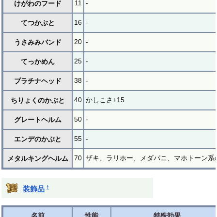
11
-
けがわのフード
16
-
てつかぶと
20
-
うさみみバンド
25
-
てっかめん
38
-
プラチナヘッド
40
かしこさ+15
ちりょくのかぶと
50
-
グレートヘルム
55
-
エンデのかぶと
70
ザキ、ラリホー、メダパニ、マホトーン系の
メタルキングヘルム
†
装飾品
名前
性能
特殊効果