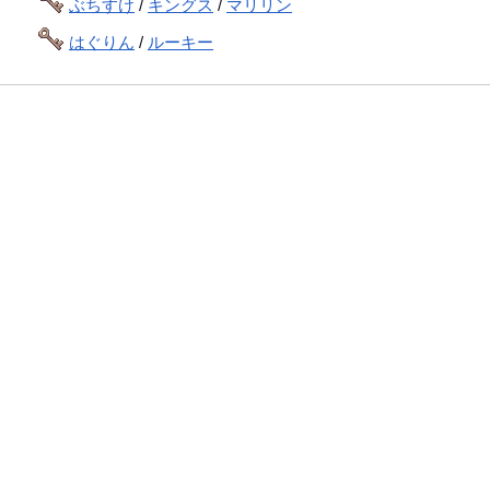
ぶちすけ
/
キングス
/
マリリン
はぐりん
/
ルーキー