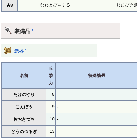
なわとびをする
じひびき(
★8
装備品
†
†
武器
攻
名前
撃
特殊効果
力
5
-
たけのやり
9
-
こんぼう
10
-
おおきづち
13
-
どうのつるぎ