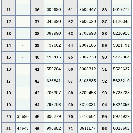
-
304690
2505447
5019772
11
36
61
86
-
343890
2606020
5120345
12
37
62
87
-
387990
2706593
5220918
13
38
63
88
-
437602
2807166
5321491
14
39
64
89
-
493415
2907739
5422064
15
40
65
90
-
556204
3008312
5522637
16
41
66
91
-
626841
3108885
5623210
17
42
67
92
-
706307
3209458
5723783
18
43
68
93
-
795706
3310031
5824356
19
44
69
94
38690
896279
3410604
5924929
20
45
70
95
44648
996852
3511177
6025502
21
46
71
96