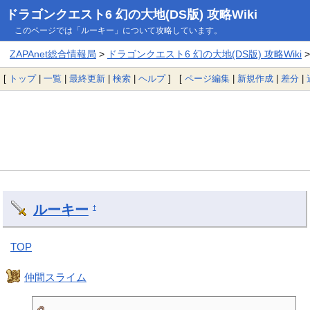
ドラゴンクエスト6 幻の大地(DS版) 攻略Wiki
このページでは「ルーキー」について攻略しています。
ZAPAnet総合情報局
>
ドラゴンクエスト6 幻の大地(DS版) 攻略Wiki
>
[
トップ
|
一覧
|
最終更新
|
検索
|
ヘルプ
] [
ページ編集
|
新規作成
|
差分
|
ルーキー
†
TOP
仲間スライム