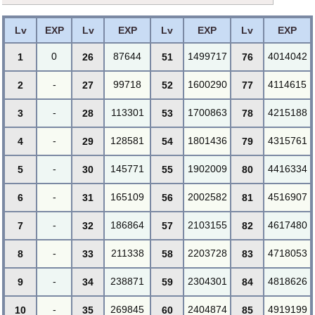
Lv
EXP
Lv
EXP
Lv
EXP
Lv
EXP
0
87644
1499717
4014042
1
26
51
76
-
99718
1600290
4114615
2
27
52
77
-
113301
1700863
4215188
3
28
53
78
-
128581
1801436
4315761
4
29
54
79
-
145771
1902009
4416334
5
30
55
80
-
165109
2002582
4516907
6
31
56
81
-
186864
2103155
4617480
7
32
57
82
-
211338
2203728
4718053
8
33
58
83
-
238871
2304301
4818626
9
34
59
84
-
269845
2404874
4919199
10
35
60
85