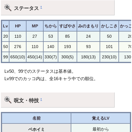
ステータス
†
Lv
HP
MP
ちから
すばやさ
みのまもり
かしこさ
かっ
20
110
27
53
85
24
50
2
50
276
110
140
193
93
101
7
99
650(10)
450(14)
330(7)
300(5)
180(13)
230(10)
130
Lv50、99でのステータスは基本値。
Lv99でのカッコ内は、全16キャラ中での順位。
呪文・特技
†
名前
覚えるLV
最初から
ベホイミ