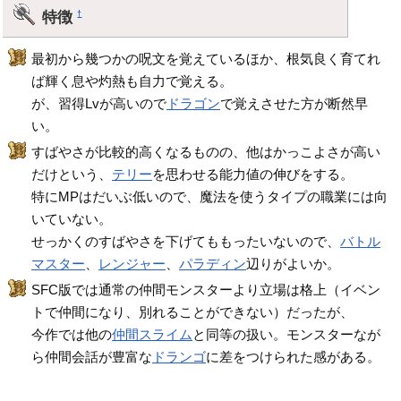
特徴
†
最初から幾つかの呪文を覚えているほか、根気良く育てれ
ば輝く息や灼熱も自力で覚える。
が、習得Lvが高いので
ドラゴン
で覚えさせた方が断然早
い。
すばやさが比較的高くなるものの、他はかっこよさが高い
だけという、
テリー
を思わせる能力値の伸びをする。
特にMPはだいぶ低いので、魔法を使うタイプの職業には向
いていない。
せっかくのすばやさを下げてももったいないので、
バトル
マスター
、
レンジャー
、
パラディン
辺りがよいか。
SFC版では通常の仲間モンスターより立場は格上（イベン
トで仲間になり、別れることができない）だったが、
今作では他の
仲間スライム
と同等の扱い。モンスターなが
ら仲間会話が豊富な
ドランゴ
に差をつけられた感がある。