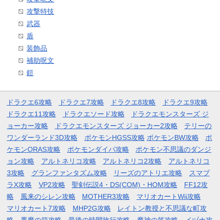
攻撃特技
武器
盾
装飾品
補助呪文
鎧
ドラクエ6攻略
ドラクエ7攻略
ドラクエ8攻略
ドラクエ9攻略
ドラクエ11攻略
ドラクエソード攻略
ドラクエモンスターズ ジ
ョーカー攻略
ドラクエモンスターズ ジョーカー2攻略
テリーの
ワンダーランド3D攻略
ポケモンHGSS攻略
ポケモンBW攻略
ポ
ケモンORAS攻略
ポケモンダイパ攻略
ポケモン不思議のダンジ
ョン攻略
アルトネリコ攻略
アルトネリコ2攻略
アルトネリコ
3攻略
グランファンタズム攻略
リーズのアトリエ攻略
スマブ
ラX攻略
VP2攻略
聖剣伝説4・DS(COM)・HOM攻略
FF12攻
略
風来のシレン攻略
MOTHER3攻略
マリオカートWii攻略
マリオカート7攻略
MHP2G攻略
レイトン教授と不思議な町攻
略
悪魔の箱攻略
最後の時間旅行攻略
魔神の笛攻略
イヅナ攻