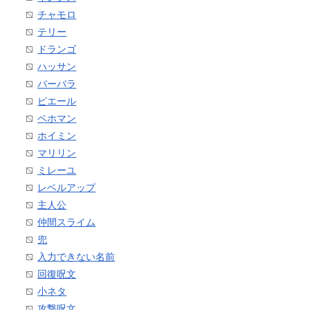
チャモロ
テリー
ドランゴ
ハッサン
バーバラ
ピエール
ベホマン
ホイミン
マリリン
ミレーユ
レベルアップ
主人公
仲間スライム
兜
入力できない名前
回復呪文
小ネタ
攻撃呪文