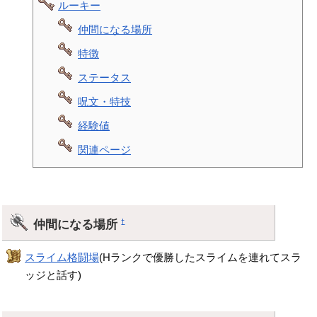
ルーキー
仲間になる場所
特徴
ステータス
呪文・特技
経験値
関連ページ
仲間になる場所
†
スライム格闘場
(Hランクで優勝したスライムを連れてスラ
ッジと話す)