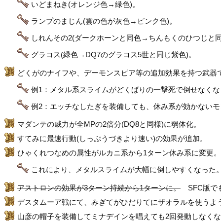
いどまねき(オレンジ色→緑色)。
ランプのまじん(雲の色が灰色→ピンク色)。
しれんその2(ダークホーンと同色→ちんもくのひつじと同
グラコス(緑色→DQ7のグラコス5世と同じ紫色)。
どくがのナイフや、デーモンスピア等の追加効果を持つ武器で
例1：メタル系スライムがどくばりの一撃死で倒せなくな
例2：エッチなしたぎを装備しても、休み系が効かない
マダンテの威力が全MPの2倍分(DQ8と同様)に弱体化。
すてみに最速行動(しっぷうづきより速い)の効果が追加。
ひゃくれつなめの属性がルカニ系から1ターン休み系に変更
これにより、メタルスライムが大幅に倒しやすくなった
アストロンの効果が3ターン持続から1ターンに。
SFC版で
デスタムーア戦にて、みぎてがひだりてにザオラルを使うよう
山彦の帽子を装備してミナデインを唱えても2回発動しなく