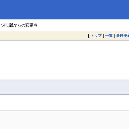
> SFC版からの変更点
[
トップ
|
一覧
|
最終更