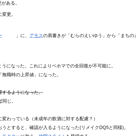
更がある。
に変更。
ー
のあね
」に、
アモス
の肩書きが「むらのえいゆう」から「まちの
ようになった。これによりベホマでの全回復が不可能に。
「無職時の上昇値」になった。
響するようになった。
ば同じ。
に変わっている（未成年の飲酒に対する配慮？）
うとすると、確認が入るようになった(リメイクDQ5と同様)。