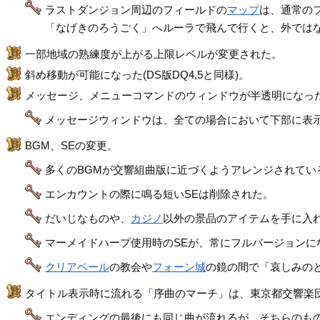
ラストダンジョン周辺のフィールドの
マップ
は、通常の
「なげきのろうごく」へルーラで飛んで行くと、外ではな
一部地域の熟練度が上がる上限レベルが変更された。
斜め移動が可能になった(DS版DQ4,5と同様)。
メッセージ、メニューコマンドのウィンドウが半透明になった(D
メッセージウィンドウは、全ての場合において下部に表示
BGM、SEの変更。
多くのBGMが交響組曲版に近づくようアレンジされている
エンカウントの際に鳴る短いSEは削除された。
だいじなものや、
カジノ
以外の景品のアイテムを手に入れ
マーメイドハープ使用時のSEが、常にフルバージョンに
クリアベール
の教会や
フォーン城
の鏡の間で「哀しみの
タイトル表示時に流れる「序曲のマーチ」は、東京都交響楽
エンディングの最後にも同じ曲が流れるが、そちらのも