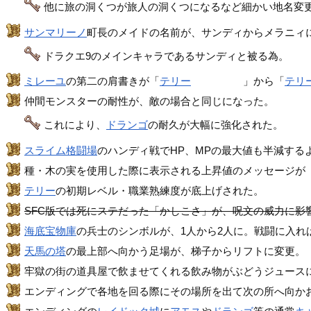
他に旅の洞くつが旅人の洞くつになるなど細かい地名変
サンマリーノ
町長のメイドの名前が、サンディからメラニィ
ドラクエ9のメインキャラであるサンディと被る為。
ミレーユ
の第二の肩書きが「
テリー
のねえさん
」から「
テリ
仲間モンスターの耐性が、敵の場合と同じになった。
これにより、
ドランゴ
の耐久が大幅に強化された。
スライム格闘場
のハンディ戦でHP、MPの最大値も半減する
種・木の実を使用した際に表示される上昇値のメッセージが
テリー
の初期レベル・職業熟練度が底上げされた。
SFC版では死にステだった「かしこさ」が、呪文の威力に影
海底宝物庫
の兵士のシンボルが、1人から2人に。戦闘に入れ
天馬の塔
の最上部へ向かう足場が、梯子からリフトに変更。
牢獄の街の道具屋で飲ませてくれる飲み物がぶどうジュース
エンディングで各地を回る際にその場所を出て次の所へ向かお