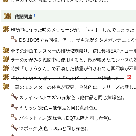
†
戦闘関連
HPが0になった時のメッセージが、「○○は しんでしまっ
DS版DQ5でも同様。但し、ザキ系呪文やメガンテによ
全ての雑魚モンスターのHPが2割減り、逆に獲得EXPとゴ
ラーのかがみを戦闘中に使用すると、敵が唱えたモシャスの
特技「しょうかん」で召喚した精霊が倒されても再召喚が不可
*2
「じごくのもんばん」と「ヘルビースト」が消滅した。
一部のモンスターの体色が変更。全体的に、シリーズの新し
スライムベホマズン(赤紫色→他作品と同じ黄緑色)。
ミミック(茶色→他作品と同じ黄緑色)。
パペットマン(深緑色→DQ7以降と同じ赤色)。
ツボック(灰色→DQ5と同じ赤色)。