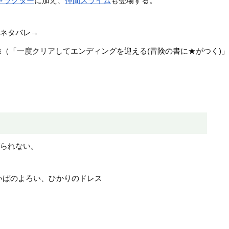
ャラクター
に加え、
仲間スライム
も登場する。
。
※ネタバレ→
ダークドレアムを20ターン以内に倒した場合でも「は
除（「一度クリアしてエンディングを迎える(冒険の書に★がつく)
のキャラとモンスターだらけのもの(SFCと同じ)の3つの中から選択が
時のデスタムーアの断末魔の台詞が、主人公らが倒した場合と同じ
ゴスペルリングを入手できる。
げられない。
。
いばのよろい、ひかりのドレス