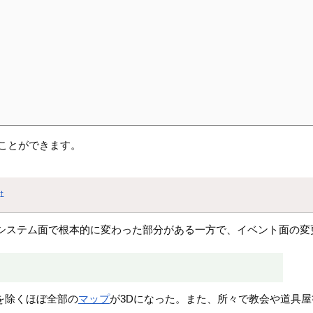
ことができます。
点
†
るとシステム面で根本的に変わった部分がある一方で、イベント面の
を除くほぼ全部の
マップ
が3Dになった。また、所々で教会や道具