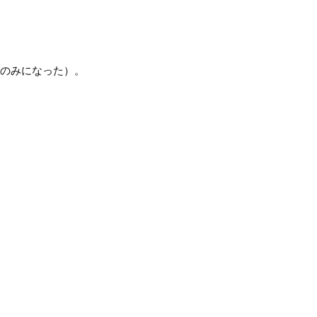
ぐれのさとりを手に入れてセーブ」ができるようになった。
」のみになった）。
可能(一度選ぶと変更不可)。
になった。