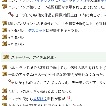
エンディングの
レイドック城
に
アモス
や
ドランゴ
等の通常
キ
エンディング後にセーブ確認画面が表示されるようになった
セーブしても(他の作品と同様)物語上はED前に戻るが、
隠しダンジョンへ入る条件から、「全職業★5(6)以上」が削
※ネタバレ→
デスコッド
に登場するキャラを、
DQ4やDQ5
※ネタバレ→
主人公らの代わりにダークドレアムに倒された
※ネタバレ→
SFC版の隠しダンジョンの入場条件を満たすと
†
ストーリー、アイテム関連
ヘルクラウド城での3連戦で負けても、伝説の武具を取り上
一部のアイテム(再入手が不可能な装備品)が売れなくなった
いかずちのつえ、てんばつのつえ、デーモンスピア、や
たいようのおうぎが売れるようになった
*1
エンデの兜から
攻撃呪文
耐性が消滅
。
ときのすなが何度でも使用できるようになった。