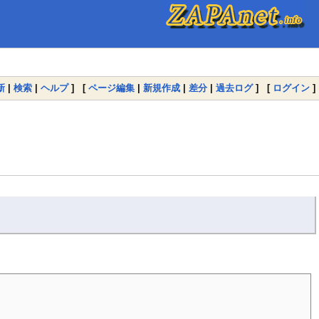
新
|
検索
|
ヘルプ
] [
ページ編集
|
新規作成
|
差分
|
過去ログ
] [
ログイン
]