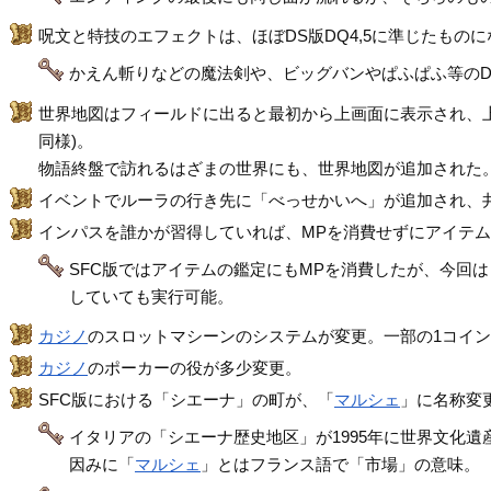
呪文と特技のエフェクトは、ほぼDS版DQ4,5に準じたもの
かえん斬りなどの魔法剣や、ビッグバンやぱふぱふ等のD
世界地図はフィールドに出ると最初から上画面に表示され、上
同様)。
物語終盤で訪れるはざまの世界にも、世界地図が追加された
イベントでルーラの行き先に「べっせかいへ」が追加され、
インパスを誰かが習得していれば、MPを消費せずにアイテムの
SFC版ではアイテムの鑑定にもMPを消費したが、今回
していても実行可能。
カジノ
のスロットマシーンのシステムが変更。一部の1コインが
カジノ
のポーカーの役が多少変更。
SFC版における「シエーナ」の町が、「
マルシェ
」に名称変
イタリアの「シエーナ歴史地区」が1995年に世界文化
因みに「
マルシェ
」とはフランス語で「市場」の意味。