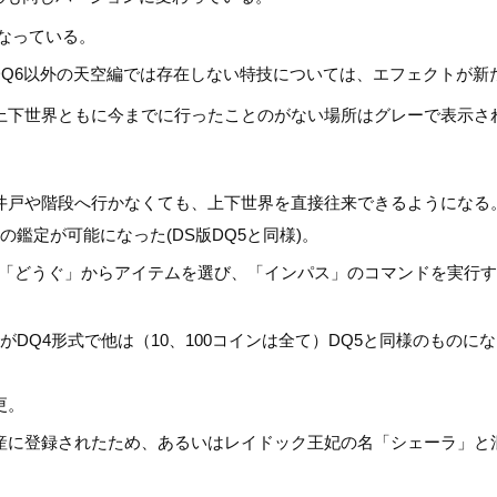
になっている。
Q6以外の天空編では存在しない特技については、エフェクトが新
下世界ともに今までに行ったことのがない場所はグレーで表示され、
。
井戸や階段へ行かなくても、上下世界を直接往来できるようになる
鑑定が可能になった(DS版DQ5と同様)。
は「どうぐ」からアイテムを選び、「インパス」のコマンドを実行
DQ4形式で他は（10、100コインは全て）DQ5と同様のものに
更。
遺産に登録されたため、あるいはレイドック王妃の名「シェーラ」