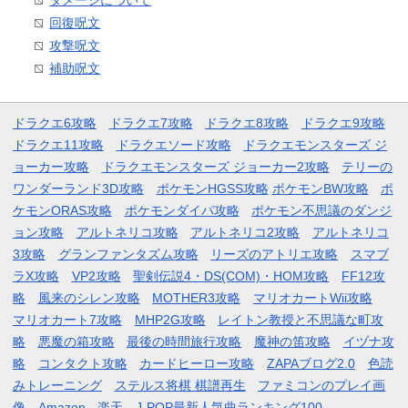
回復呪文
攻撃呪文
補助呪文
ドラクエ6攻略
ドラクエ7攻略
ドラクエ8攻略
ドラクエ9攻略
ドラクエ11攻略
ドラクエソード攻略
ドラクエモンスターズ ジ
ョーカー攻略
ドラクエモンスターズ ジョーカー2攻略
テリーの
ワンダーランド3D攻略
ポケモンHGSS攻略
ポケモンBW攻略
ポ
ケモンORAS攻略
ポケモンダイパ攻略
ポケモン不思議のダンジ
ョン攻略
アルトネリコ攻略
アルトネリコ2攻略
アルトネリコ
3攻略
グランファンタズム攻略
リーズのアトリエ攻略
スマブ
ラX攻略
VP2攻略
聖剣伝説4・DS(COM)・HOM攻略
FF12攻
略
風来のシレン攻略
MOTHER3攻略
マリオカートWii攻略
マリオカート7攻略
MHP2G攻略
レイトン教授と不思議な町攻
略
悪魔の箱攻略
最後の時間旅行攻略
魔神の笛攻略
イヅナ攻
略
コンタクト攻略
カードヒーロー攻略
ZAPAブログ2.0
色読
みトレーニング
ステルス将棋 棋譜再生
ファミコンのプレイ画
像
Amazon
楽天
J-POP最新人気曲ランキング100