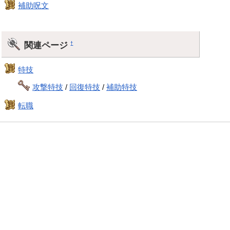
補助呪文
関連ページ
†
特技
攻撃特技
/
回復特技
/
補助特技
転職