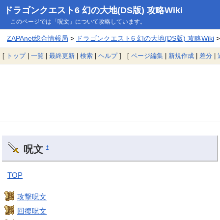
ドラゴンクエスト6 幻の大地(DS版) 攻略Wiki
このページでは「呪文」について攻略しています。
ZAPAnet総合情報局
>
ドラゴンクエスト6 幻の大地(DS版) 攻略Wiki
>
[
トップ
|
一覧
|
最終更新
|
検索
|
ヘルプ
] [
ページ編集
|
新規作成
|
差分
|
呪文
†
TOP
攻撃呪文
回復呪文