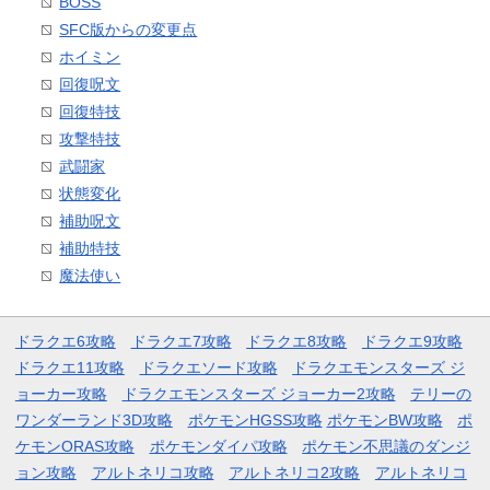
BOSS
SFC版からの変更点
ホイミン
回復呪文
回復特技
攻撃特技
武闘家
状態変化
補助呪文
補助特技
魔法使い
ドラクエ6攻略
ドラクエ7攻略
ドラクエ8攻略
ドラクエ9攻略
ドラクエ11攻略
ドラクエソード攻略
ドラクエモンスターズ ジ
ョーカー攻略
ドラクエモンスターズ ジョーカー2攻略
テリーの
ワンダーランド3D攻略
ポケモンHGSS攻略
ポケモンBW攻略
ポ
ケモンORAS攻略
ポケモンダイパ攻略
ポケモン不思議のダンジ
ョン攻略
アルトネリコ攻略
アルトネリコ2攻略
アルトネリコ