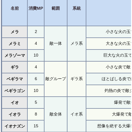
名前
消費MP
範囲
系統
2
小さな火の玉
メラ
4
敵一体
メラ系
大きな火の玉
メラミ
10
巨大な火の玉で
メラゾーマ
4
小さな炎で敵
ギラ
6
敵グループ
ギラ系
ほとばしる炎で
ベギラマ
10
灼熱の炎で敵グ
ベギラゴン
5
爆発で敵
イオ
8
敵全体
イオ系
大爆発で敵
イオラ
15
想像を絶する大爆発
イオナズン