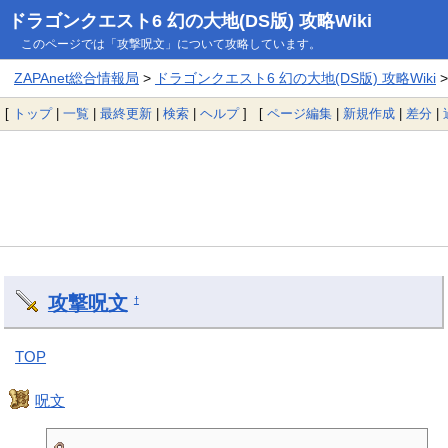
ドラゴンクエスト6 幻の大地(DS版) 攻略Wiki
このページでは「攻撃呪文」について攻略しています。
ZAPAnet総合情報局
>
ドラゴンクエスト6 幻の大地(DS版) 攻略Wiki
>
[
トップ
|
一覧
|
最終更新
|
検索
|
ヘルプ
] [
ページ編集
|
新規作成
|
差分
|
攻撃呪文
†
TOP
呪文