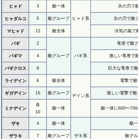
3
敵一体
氷の刃で敵
ヒャド
5
敵グループ
ヒャド系
氷の刃で敵グ
ヒャダルコ
12
敵全体
冷気の嵐で敵
マヒャド
2
竜巻で敵グ
バギ
4
敵グループ
バギ系
激しい竜巻で敵
バギマ
8
巨大な竜巻で敵
バギクロス
6
敵全体
電撃で敵
ライデイン
15
敵グループ
激しい電撃で敵グ
ギガデイン
デイン系
各
敵一体
敵一体に600〜70
ミナデイン
10
4
敵一体
敵一
ザキ
7
敵グループ
ザキ系
敵グル
ザラキ