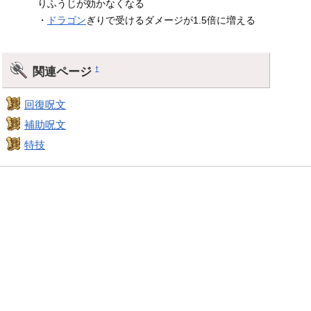
りふうじが効かなくなる
・
ドラゴン
ぎりで受けるダメージが1.5倍に増える
関連ページ
†
回復呪文
補助呪文
特技