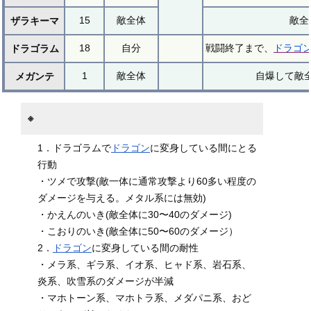
15
敵全体
敵全
ザラキーマ
18
自分
戦闘終了まで、
ドラゴ
ドラゴラム
1
敵全体
自爆して敵
メガンテ
※
1．ドラゴラムで
ドラゴン
に変身している間にとる
行動
・ツメで攻撃(敵一体に通常攻撃より60多い程度の
ダメージを与える。メタル系には無効)
・かえんのいき(敵全体に30〜40のダメージ)
・こおりのいき(敵全体に50〜60のダメージ）
2．
ドラゴン
に変身している間の耐性
・メラ系、ギラ系、イオ系、ヒャド系、岩石系、
炎系、吹雪系のダメージが半減
・マホトーン系、マホトラ系、メダパニ系、おど