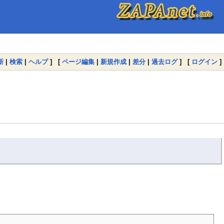
新
|
検索
|
ヘルプ
] [
ページ編集
|
新規作成
|
差分
|
過去ログ
] [
ログイン
]