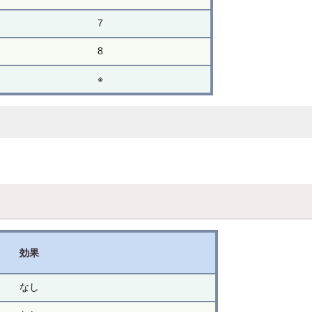
7
8
※
効果
なし