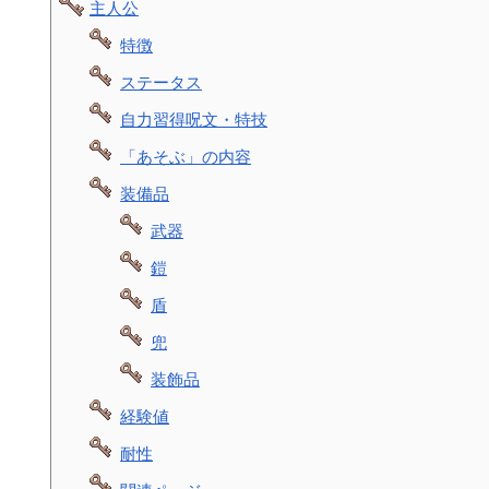
主人公
特徴
ステータス
自力習得呪文・特技
「あそぶ」の内容
装備品
武器
鎧
盾
兜
装飾品
経験値
耐性