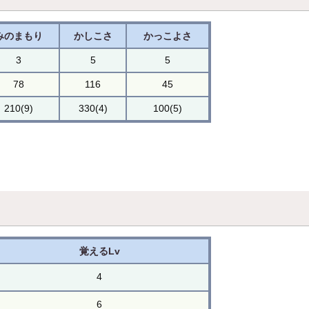
みのまもり
かしこさ
かっこよさ
3
5
5
78
116
45
210(9)
330(4)
100(5)
覚えるLv
4
6