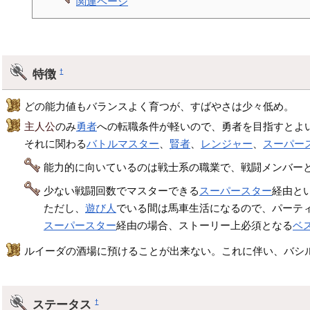
関連ページ
特徴
†
どの能力値もバランスよく育つが、すばやさは少々低め。
主人公
のみ
勇者
への転職条件が軽いので、勇者を目指すとよ
それに関わる
バトルマスター
、
賢者
、
レンジャー
、
スーパー
能力的に向いているのは戦士系の職業で、戦闘メンバー
少ない戦闘回数でマスターできる
スーパースター
経由と
ただし、
遊び人
でいる間は馬車生活になるので、パーテ
スーパースター
経由の場合、ストーリー上必須となる
ベ
ルイーダの酒場に預けることが出来ない。これに伴い、バシ
ステータス
†