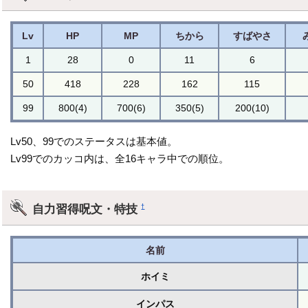
Lv
HP
MP
ちから
すばやさ
1
28
0
11
6
50
418
228
162
115
99
800(4)
700(6)
350(5)
200(10)
Lv50、99でのステータスは基本値。
Lv99でのカッコ内は、全16キャラ中での順位。
自力習得呪文・特技
†
名前
ホイミ
インパス