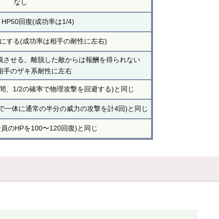
なし
P50回復(成功率は1/4)
にする(成功率は相手の耐性に左右)
脱させる。離脱した敵からは報酬を得られない
相手のザキ系耐性に左右
間、1/2の確率で物理攻撃を回避する)と同じ
で一体に通常の半分の威力の攻撃を計4回)と同じ
員のHPを100〜120回復)と同じ