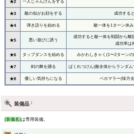
一人じゃんけんをする
★2
敵の似がお顔をする
成功するとH
★3
弾き語りを始める
敵一体を1ターン休み
★4
成功すると敵一体を戦闘から離
悪い遊びに誘う
★5
成功率は
タップダンスを始める
みかわしきゃく(1〜2ターンの
★6
剣の舞を踊る
ばくれつけん(敵全体からランダム
★7
優しい気持ちになる
ベホマラー(味方全
★8
装備品
†
(装備名)
は専用装備。
†