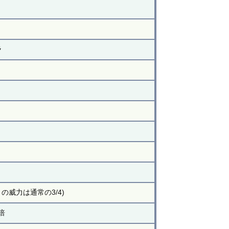
ラ
の威力は通常の3/4)
倍