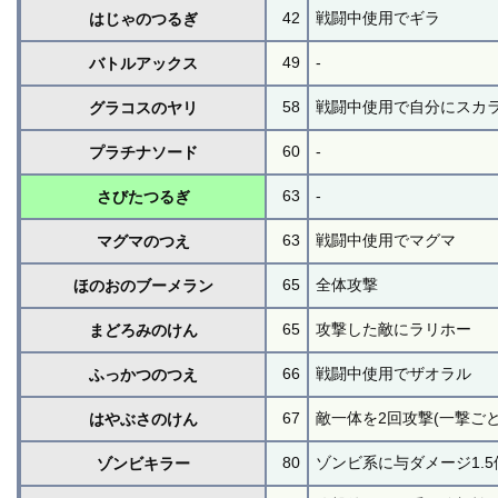
42
戦闘中使用でギラ
はじゃのつるぎ
49
-
バトルアックス
58
戦闘中使用で自分にスカ
グラコスのヤリ
60
-
プラチナソード
63
-
さびたつるぎ
63
戦闘中使用でマグマ
マグマのつえ
65
全体攻撃
ほのおのブーメラン
65
攻撃した敵にラリホー
まどろみのけん
66
戦闘中使用でザオラル
ふっかつのつえ
67
敵一体を2回攻撃(一撃ごと
はやぶさのけん
80
ゾンビ系に与ダメージ1.5
ゾンビキラー