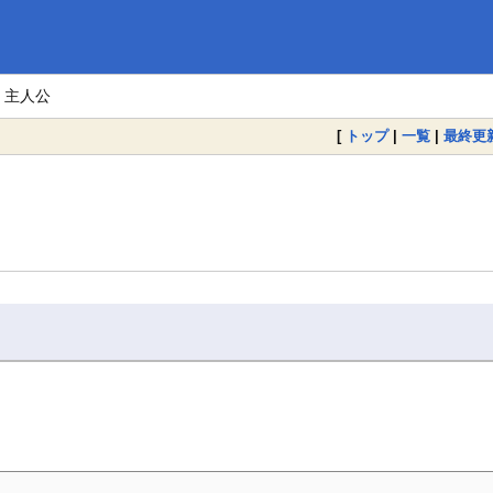
 主人公
[
トップ
|
一覧
|
最終更