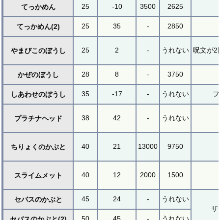
25
-10
3500
2625
てっかめん
25
35
-
2850
てっかめん(2)
25
2
-
うれない
呪文が2
やまびこのぼうし
28
8
-
3750
かぜのぼうし
35
-17
-
うれない
フ
しあわせのぼうし
38
42
-
うれない
プラチナヘッド
40
21
13000
9750
ちりょくのかぶと
40
12
2000
1500
スライムメット
45
24
-
うれない
セバスのかぶと
ザ
50
45
-
うれない
セバスのかぶと(2)