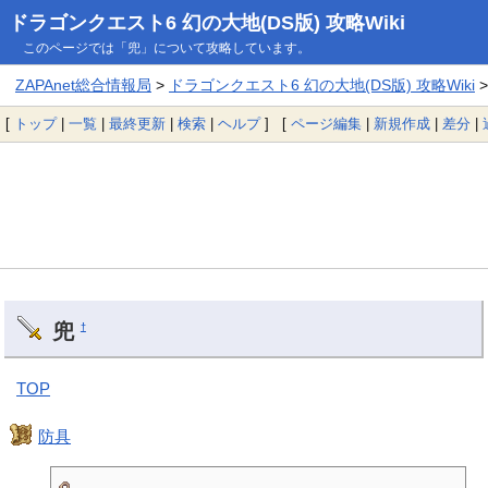
ドラゴンクエスト6 幻の大地(DS版) 攻略Wiki
このページでは「兜」について攻略しています。
ZAPAnet総合情報局
>
ドラゴンクエスト6 幻の大地(DS版) 攻略Wiki
>
[
トップ
|
一覧
|
最終更新
|
検索
|
ヘルプ
] [
ページ編集
|
新規作成
|
差分
|
兜
†
TOP
防具