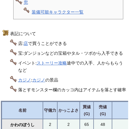
兜
装備可能キャラクター一覧
表記について
店:
店
で買うことができる
宝:ダンジョンなどの宝箱やタル・ツボから入手できる
イベント:
ストーリー攻略
途中での入手、人からもらう
など
カジノ
:
カジノ
の景品
落とすモンスター欄のカッコ内はアイテムを落とす確率
買値
売値
名前
守備力
かっこよさ
(G)
(G)
2
2
65
48
かわのぼうし