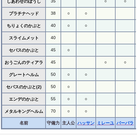
35
○
○
しあわせのぼうし
38
○
○
プラチナヘッド
40
○
○
ちりょくのかぶと
40
スライムメット
45
○
セバスのかぶと
45
○
○
おうごんのティアラ
50
○
○
グレートヘルム
50
○
セバスのかぶと(2)
55
○
○
エンデのかぶと
70
○
○
メタルキングヘルム
名前
守備力
主人公
ハッサン
ミレーユ
バーバラ