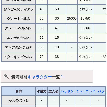
45
50
-
うれない
ザ
おうごんのティアラ
50
30
25000
18750
グレートヘルム
50
47
-
22500
グレートヘルム(2)
55
15
-
うれない
エンデのかぶと
55
40
-
うれない
エンデのかぶと(2)
70
38
-
うれない
ザ
メタルキングヘルム
装備可能
キャラクター
一覧
†
名前
守備力
主人公
ハッサン
ミレーユ
バーバラ
2
○
○
○
○
かわのぼうし