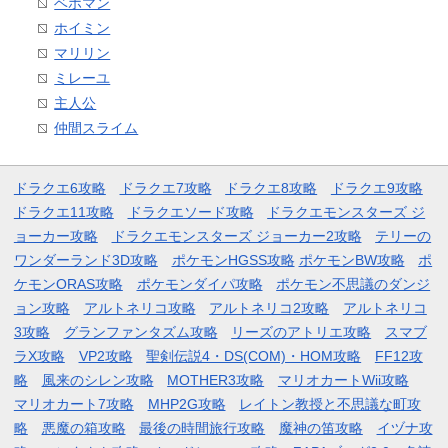
ベホマン
ホイミン
マリリン
ミレーユ
主人公
仲間スライム
ドラクエ6攻略
ドラクエ7攻略
ドラクエ8攻略
ドラクエ9攻略
ドラクエ11攻略
ドラクエソード攻略
ドラクエモンスターズ ジ
ョーカー攻略
ドラクエモンスターズ ジョーカー2攻略
テリーの
ワンダーランド3D攻略
ポケモンHGSS攻略
ポケモンBW攻略
ポ
ケモンORAS攻略
ポケモンダイパ攻略
ポケモン不思議のダンジ
ョン攻略
アルトネリコ攻略
アルトネリコ2攻略
アルトネリコ
3攻略
グランファンタズム攻略
リーズのアトリエ攻略
スマブ
ラX攻略
VP2攻略
聖剣伝説4・DS(COM)・HOM攻略
FF12攻
略
風来のシレン攻略
MOTHER3攻略
マリオカートWii攻略
マリオカート7攻略
MHP2G攻略
レイトン教授と不思議な町攻
略
悪魔の箱攻略
最後の時間旅行攻略
魔神の笛攻略
イヅナ攻