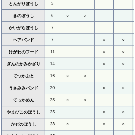
3
とんがりぼうし
6
○
○
きのぼうし
7
かいがらぼうし
7
○
○
ヘアバンド
11
○
○
けがわのフード
14
○
○
ぎんのかみかざり
16
○
○
てつかぶと
20
○
○
うさみみバンド
25
○
○
てっかめん
25
○
○
やまびこのぼうし
28
○
○
○
かぜのぼうし